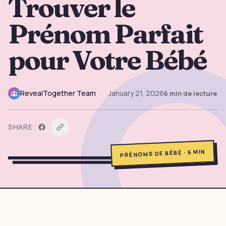
Trouver le
→
Outils Gratuits
5
Prénom Parfait
→
Thèmes
12
pour Votre Bébé
Connexion
RevealTogether Team
•
January 21, 2026
6
min de lecture
Commencer
SHARE
🇫🇷
🇺🇸
🇪🇸
FR
EN
ES
MIN
6
·
PRÉNOMS DE BÉBÉ