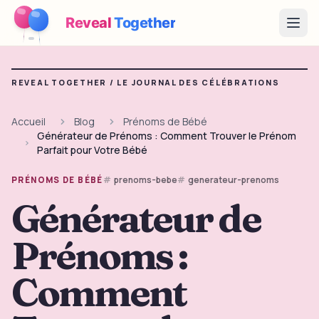
Reveal
Together
Open
Fonctionnement
REVEAL TOGETHER /
LE JOURNAL DES CÉLÉBRATIONS
Démo
Accueil
Blog
Prénoms de Bébé
Générateur de Prénoms : Comment Trouver le Prénom
Jeux
Parfait pour Votre Bébé
Blog
prenoms-bebe
generateur-prenoms
PRÉNOMS DE BÉBÉ
Générateur de
Tarifs
Prénoms :
Préparer la fête
Jeux, imprimables et idées pratiques gratuits
Comment
→
Kit à imprimer gratuit
Gratuit