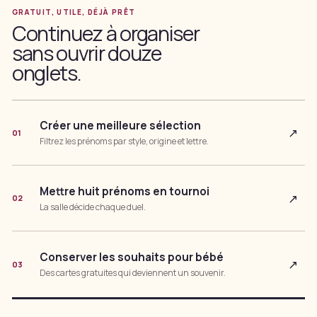
GRATUIT, UTILE, DÉJÀ PRÊT
Continuez à organiser
sans ouvrir douze
onglets.
Créer une meilleure sélection
↗
01
Filtrez les prénoms par style, origine et lettre.
Mettre huit prénoms en tournoi
↗
02
La salle décide chaque duel.
Conserver les souhaits pour bébé
↗
03
Des cartes gratuites qui deviennent un souvenir.