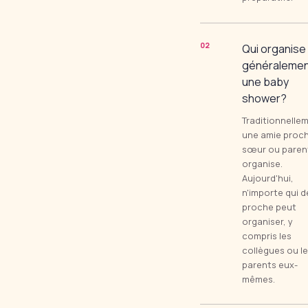
0
2
Qui organise
généralemen
une baby
shower?
Traditionnelle
une amie proch
sœur ou paren
organise.
Aujourd'hui,
n'importe qui d
proche peut
organiser, y
compris les
collègues ou l
parents eux-
mêmes.