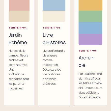
TEINTE
N°0
4
TEINTE
N°0
5
Jardin
Livre
Bohème
d'Histoires
Herbes de la
Livres d'enfants
TEINTE
N°0
6
pampa, fleurs
classiques
Arc-en-
séchées et
comme
ciel
tons neutres.
inspiration.
Une
Décorez avec
Particulièrement
esthétique
vos histoires
significatif pour
tendance pour
d'enfance
les bébés arc-en-
les parents
préférées.
ciel. Des couleurs
modernes.
vives célèbrent
l'espoir et la joie.