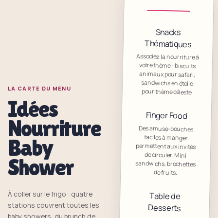
Snacks
Thématiques
Associez la nourriture à
votre thème - biscuits
animaux pour safari,
sandwichs en étoile
LA CARTE DU MENU
pour thème céleste.
Idées
Finger Food
Nourriture
Des amuse-bouches
permettent aux invités
sandwichs, brochettes
faciles à manger
Baby
de circuler. Mini
Shower
de fruits.
À coller sur le frigo : quatre
Table de
stations couvrent toutes les
Desserts
baby showers, du brunch de