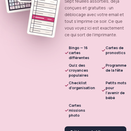
Sept feuilles assorties, déjà
0
2
conçues et gratuites : un
0
3
0
4
déblocage avec votre email et
0
5
tout s’imprime ce soir. Ce que
0
6
0
7
vous voyez ici est exactement
0
8
ce qui sort de l’imprimante.
Bingo — 16
Cartes de
cartes
pronostics
différentes
Quiz des
Programme
croyances
de la fête
populaires
Checklist
Petits mots
d’organisation
pour
l’avenir de
bébé
Cartes
missions
photo