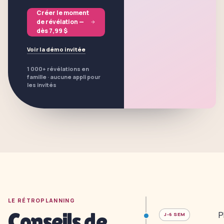
Créer le moment
de révélation —
dès 7,99 $
Voir la démo invitée
1 000+ révélations en
famille · aucune appli pour
les invités
LE RÉTROPLANNING
Conseils de
P
J-6 SEM