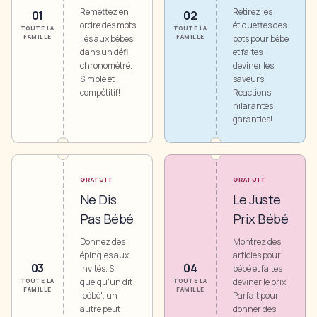
Remettez en
Retirez les
0
1
0
2
ordre des mots
étiquettes des
TOUTE LA
TOUTE LA
FAMILLE
liés aux bébés
FAMILLE
pots pour bébé
dans un défi
et faites
chronométré.
deviner les
Simple et
saveurs.
compétitif!
Réactions
hilarantes
garanties!
GRATUIT
GRATUIT
Ne Dis
Le Juste
Pas Bébé
Prix Bébé
Donnez des
Montrez des
épingles aux
articles pour
0
3
0
4
invités. Si
bébé et faites
quelqu'un dit
deviner le prix.
TOUTE LA
TOUTE LA
FAMILLE
FAMILLE
'bébé', un
Parfait pour
autre peut
donner des