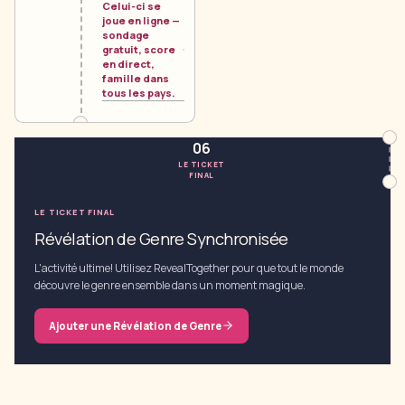
Celui-ci se
joue en ligne —
sondage
gratuit, score
en direct,
famille dans
tous les pays.
06
LE TICKET
FINAL
LE TICKET FINAL
Révélation de Genre Synchronisée
L'activité ultime! Utilisez RevealTogether pour que tout le monde
découvre le genre ensemble dans un moment magique.
Ajouter une Révélation de Genre