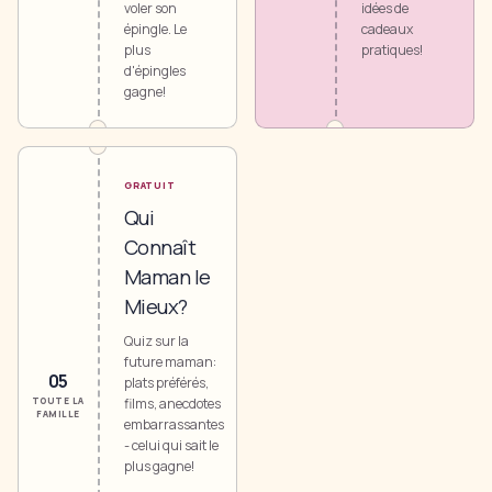
voler son
idées de
épingle. Le
cadeaux
plus
pratiques!
d'épingles
gagne!
GRATUIT
Qui
Connaît
Maman le
Mieux?
Quiz sur la
future maman:
0
5
plats préférés,
TOUTE LA
films, anecdotes
FAMILLE
embarrassantes
- celui qui sait le
plus gagne!