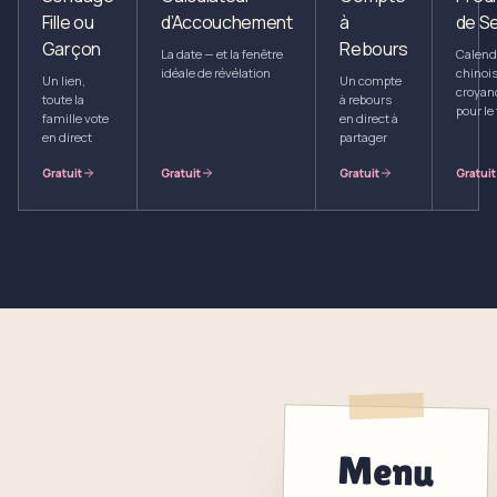
Fille ou
d’Accouchement
à
de S
Garçon
Rebours
La date — et la fenêtre
Calend
idéale de révélation
chinois
Un lien,
Un compte
croyan
toute la
à rebours
pour le
famille vote
en direct à
en direct
partager
Gratuit
Gratuit
Gratuit
Gratuit
Menu