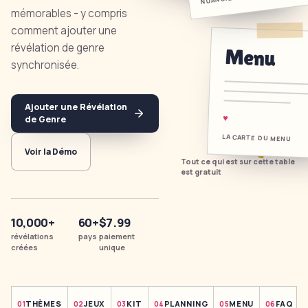
mémorables - y compris
Outils Gratuits
comment ajouter une
révélation de genre
Menu
Thèmes
synchronisée.
Connexion
Ajouter une Révélation
♥
de Genre
LA CARTE DU MENU
Commencer
Voir la Démo
Tout ce qui est sur cette table
est gratuit
🇫🇷
🇺🇸
🇪🇸
FR
EN
ES
10,000+
60+
$7.99
révélations
pays
paiement
créées
unique
THÈMES
JEUX
KIT
PLANNING
MENU
FAQ
0
1
0
2
0
3
0
4
0
5
0
6