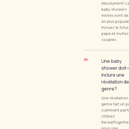
Absolument! L
baby showers
mixtes sont de
en plus populai
Incluez le futur
papa et invitez
couples.
0
5
Une baby
shower doit-
inclure une
révélation de
genre?
Une révélation
genre fait un p
culminant parfa
Utilisez
RevealTogethe
pour une