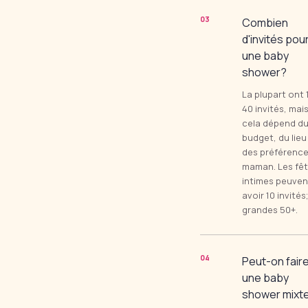
0
3
Combien
d'invités pou
une baby
shower?
La plupart ont 
40 invités, mai
cela dépend d
budget, du lieu
des préférence
maman. Les fê
intimes peuven
avoir 10 invités;
grandes 50+.
0
4
Peut-on fair
une baby
shower mixt