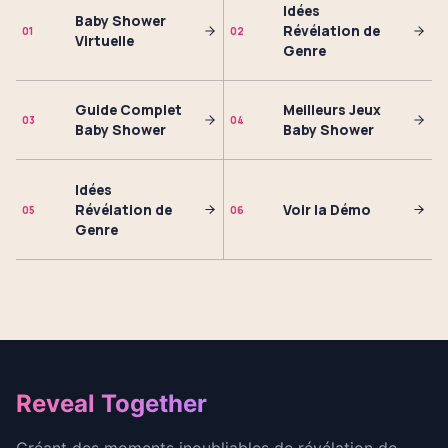
Idées
Baby Shower
Révélation de
01
02
Virtuelle
Genre
Guide Complet
Meilleurs Jeux
03
04
Baby Shower
Baby Shower
Idées
Révélation de
Voir la Démo
05
06
Genre
Footer
Reveal Together
Créant des moments inoubliables de révélation de