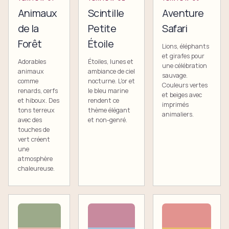
Animaux
Scintille
Aventure
de la
Petite
Safari
Forêt
Étoile
Lions, éléphants
et girafes pour
Adorables
Étoiles, lunes et
une célébration
animaux
ambiance de ciel
sauvage.
comme
nocturne. L'or et
Couleurs vertes
renards, cerfs
le bleu marine
et beiges avec
et hiboux. Des
rendent ce
imprimés
tons terreux
thème élégant
animaliers.
avec des
et non-genré.
touches de
vert créent
une
atmosphère
chaleureuse.