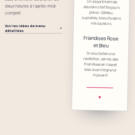
Un assortiment de
douceurs fait toujours
cupcakes, biscuits dans
deux heures à l’après-midi
plaisir. Gâteau,
complet.
vos couleurs.
Voir les idées de menu
détaillées
Friandises Rose
et Bleu
Si vous faites une
révélation, servez des
friandises en rose et
bleu avant le grand
moment!
♥