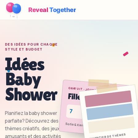
Reveal
Together
Fonctionnement
DES IDÉES POUR CHAQUE
Démo
STYLE ET BUDGET
Idées
Jeux
Baby
Blog
Shower
GRATUIT · JOUER
Tarifs
●
en direct
Fille ou garçon ?
Préparer la fête
7
Planifiez la baby shower
5
Jeux, imprimables et idées pratiques gratuits
parfaite? Découvrez des
Sofía & Karim attendent un bébé
Kit à imprimer gratuit
thèmes créatifs, des jeux
NUANCIER DE THÈMES
amusants et des activités