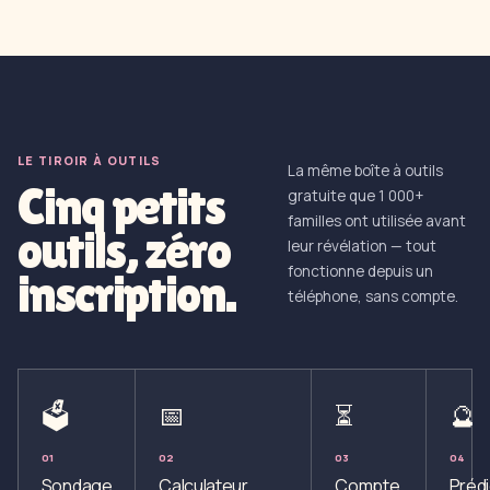
LE TIROIR À OUTILS
La même boîte à outils
Cinq petits
gratuite que 1 000+
familles ont utilisée avant
outils, zéro
leur révélation — tout
fonctionne depuis un
inscription.
téléphone, sans compte.
🗳️
📅
⏳
🔮
0
1
0
2
0
3
0
4
Sondage
Calculateur
Compte
Préd