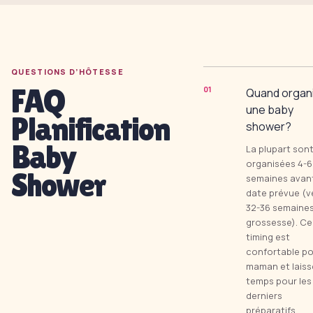
QUESTIONS D’HÔTESSE
FAQ
0
1
Quand organ
une baby
Planification
shower?
Baby
La plupart son
organisées 4-6
Shower
semaines avant
date prévue (v
32-36 semaine
grossesse). Ce
timing est
confortable po
maman et laiss
temps pour les
derniers
préparatifs.