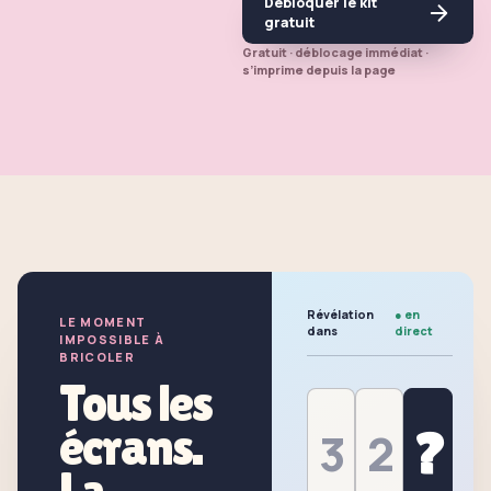
Débloquer le kit
gratuit
Gratuit · déblocage immédiat ·
s’imprime depuis la page
Révélation
●
en
LE MOMENT
dans
direct
IMPOSSIBLE À
BRICOLER
Tous les
écrans.
?
3
2
La