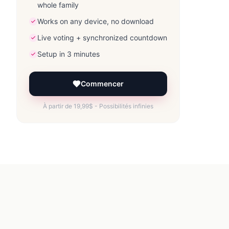
whole family
Works on any device, no download
Live voting + synchronized countdown
Setup in 3 minutes
Commencer
À partir de 19,99$ - Possibilités infinies