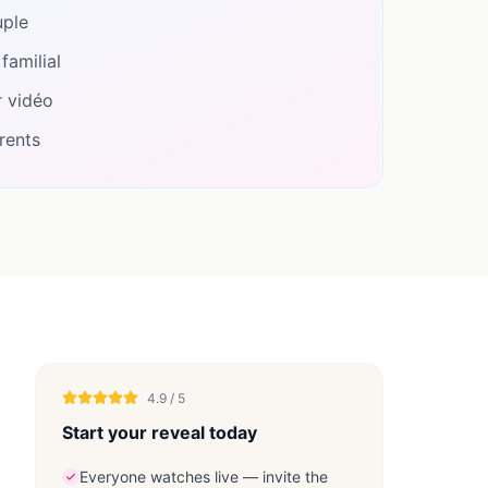
uple
familial
r vidéo
rents
4.9 / 5
Start your reveal today
Everyone watches live — invite the