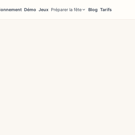
ionnement
Démo
Jeux
Préparer la fête
Blog
Tarifs
Trustpilot
Noté
4.9
/ 5
·
1,000+
avis