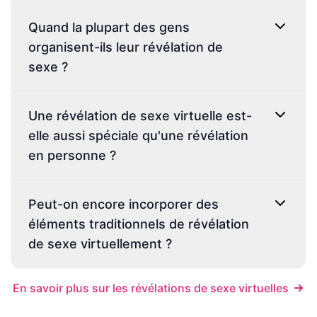
Quand la plupart des gens
organisent-ils leur révélation de
sexe ?
Connecte les membres de la famille quelle
que soit la distance
Aucune limitation géographique pour les
Une révélation de sexe virtuelle est-
participants
elle aussi spéciale qu'une révélation
En quoi une révélation de sexe virtuelle diffère-t-elle
Souvent plus économique que l'organisation
d'une révélation en personne ?
en personne ?
d'une fête physique
Quand la plupart des gens organisent-ils leur révélation
Crée un souvenir numérique que vous pouvez
de sexe ?
conserver pour toujours
Peut-on encore incorporer des
Permet des méthodes de révélation créatives
éléments traditionnels de révélation
qui seraient difficiles en personne
de sexe virtuellement ?
En savoir plus sur les révélations de sexe virtuelles