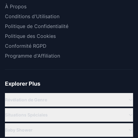
À Propos
Conditions d'Utilisation
Politique de Confidentialité
Politique des Cookies
Conformité RGPD
Programme d'Affiliation
Explorer Plus
Révélation de Genre
Révélation Virtuelle
Situations Spéciales
Révélation en Ligne
Famille Militaire
Thèmes de Gender Reveal
Baby Shower
Pour les Grands-Parents