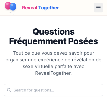
Reveal
Together
Open
Fonctionnement
Questions
Démo
Fréquemment Posées
Jeux
Tout ce que vous devez savoir pour
organiser une expérience de révélation de
Blog
sexe virtuelle parfaite avec
Tarifs
RevealTogether.
Préparer la fête
Jeux, imprimables et idées pratiques gratuits
→
Kit à imprimer gratuit
Gratuit