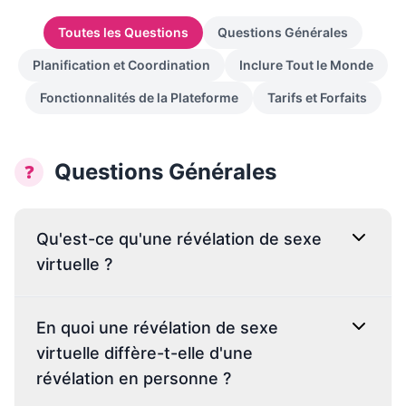
→
Outils Gratuits
5
Toutes les Questions
Questions Générales
Planification et Coordination
Inclure Tout le Monde
→
Thèmes
12
Fonctionnalités de la Plateforme
Tarifs et Forfaits
Connexion
Questions Générales
❓
Commencer
Qu'est-ce qu'une révélation de sexe
virtuelle ?
🇫🇷
🇺🇸
🇪🇸
FR
EN
ES
En quoi une révélation de sexe
virtuelle diffère-t-elle d'une
révélation en personne ?