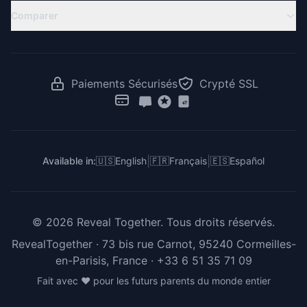
Compte à Rebours Révélation
Baby Shower Virtuelle
Révélation à Distance
Comparer
Idées de Révélation
Idées Baby Shower
Révélation Jumeaux
RevealTogether vs Canva
Jeux de Gender Reveal
Révélation pour Familles Latines
RevealTogether vs GenderReveal.live
Vote Révélation de Genre
Révélation au Travail
RevealTogether vs Zoom
Paiements Sécurisés
Crypté SSL
Pour Créateurs & Influenceurs
RevealTogether vs DIY
RevealTogether vs Instagram
|
|
Available in:
🇺🇸
English
🇫🇷
Français
🇪🇸
Español
©
2026
Reveal Together.
Tous droits réservés.
RevealTogether · 73 bis rue Carnot, 95240 Cormeilles-
en-Parisis, France ·
+33 6 51 35 71 09
Fait avec ❤️ pour les futurs parents du monde entier