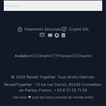
Compte à Rebours Révélation
Baby Shower Virtuelle
Révélation à Distance
Comparer
Idées de Révélation
Idées Baby Shower
Révélation Jumeaux
RevealTogether vs Canva
Jeux de Gender Reveal
Révélation pour Familles Latines
RevealTogether vs GenderReveal.live
Vote Révélation de Genre
Révélation au Travail
RevealTogether vs Zoom
Paiements Sécurisés
Crypté SSL
Pour Créateurs & Influenceurs
RevealTogether vs DIY
RevealTogether vs Instagram
|
|
Available in:
🇺🇸
English
🇫🇷
Français
🇪🇸
Español
©
2026
Reveal Together.
Tous droits réservés.
RevealTogether · 73 bis rue Carnot, 95240 Cormeilles-
en-Parisis, France ·
+33 6 51 35 71 09
Fait avec ❤️ pour les futurs parents du monde entier