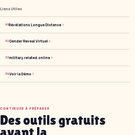
Liens Utiles
Révélations Longue Distance
0
1
Gender Reveal Virtuel
0
2
military.related.online
0
3
Voir la Démo
0
4
CONTINUER À PRÉPARER
Des outils gratuits
avant la