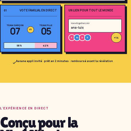
VOTE FAMILIAL EN DIRECT
UN LIEN POUR TOUT LE MONDE
01
revealtogether.com/
TEAM GARÇON
TEAM FILLE
07
05
ana-luis
VS
+14
R
M
S
D
58
%
42
%
Amusant, non ? Imaginez
toute votre famille en
Aucune appli invité · prêt en 2 minutes · remboursé avant la révélation
train de jouer.
Lancez le pari de votre
famille
Gratuit · 10 secondes · sans
inscription
L'EXPÉRIENCE EN DIRECT
Conçu pour la