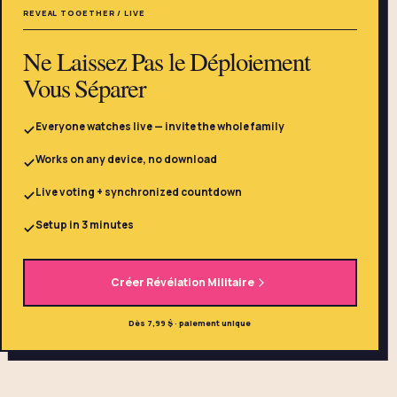
REVEAL TOGETHER / LIVE
Ne Laissez Pas le Déploiement
Vous Séparer
Everyone watches live — invite the whole family
Works on any device, no download
Live voting + synchronized countdown
Setup in 3 minutes
Créer Révélation Militaire
Dès 7,99 $ · paiement unique