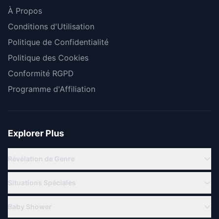
À Propos
Conditions d'Utilisation
Politique de Confidentialité
Politique des Cookies
Conformité RGPD
Programme d'Affiliation
Explorer Plus
Révélation de Genre
Révélation Virtuelle
Situations Spéciales
Révélation en Ligne
Famille Militaire
Thèmes de Gender Reveal
Baby Shower
Pour les Grands-Parents