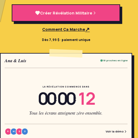
→
Outils Gratuits
5
Créer Révélation Militaire
→
Thèmes
12
↗
Comment Ça Marche
Dès 7,99 $ · paiement unique
Connexion
Ana & Luis
18 proches en ligne
Commencer
LA RÉVÉLATION COMMENCE DANS
00
00
12
🇫🇷
🇺🇸
🇪🇸
FR
EN
ES
:
:
Tous les écrans atteignent zéro ensemble.
Voir la démo
R
M
S
D