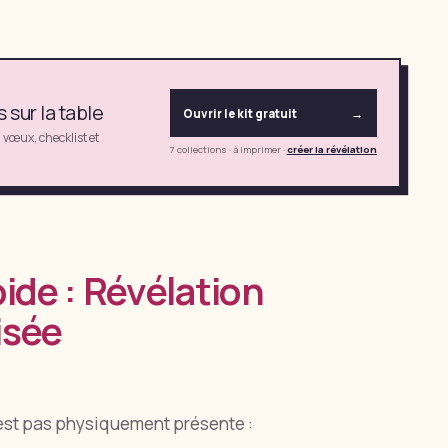
sur la table
Ouvrir le kit gratuit
→
, vœux, checklist et
7 collections · à imprimer
·
créer la révélation
pide : Révélation
isée
n'est pas physiquement présente :