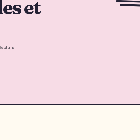
es et
lecture