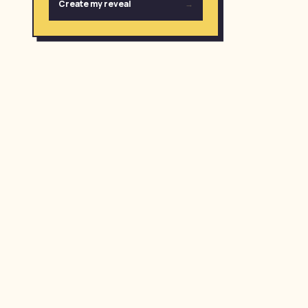
Create my reveal
→