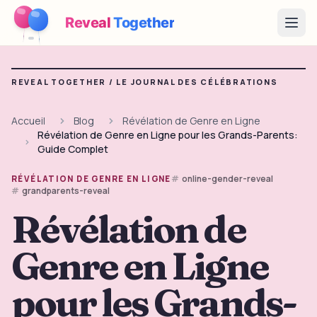
Reveal
Together
Open
Fonctionnement
REVEAL TOGETHER /
LE JOURNAL DES CÉLÉBRATIONS
Démo
Accueil
Blog
Révélation de Genre en Ligne
Révélation de Genre en Ligne pour les Grands-Parents:
Jeux
Guide Complet
Blog
online-gender-reveal
RÉVÉLATION DE GENRE EN LIGNE
grandparents-reveal
Tarifs
Révélation de
Genre en Ligne
Préparer la fête
Jeux, imprimables et idées pratiques gratuits
pour les Grands-
→
Kit à imprimer gratuit
Gratuit