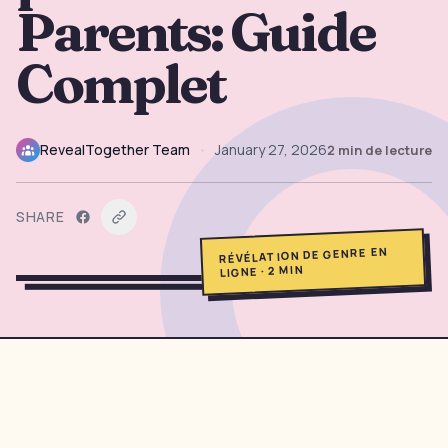
Parents: Guide
→
Outils Gratuits
5
Complet
→
Thèmes
12
RevealTogether Team
•
January 27, 2026
2
min de lecture
Connexion
SHARE
Commencer
RÉVÉLATION DE GENRE EN
MIN
2
·
LIGNE
🇫🇷
🇺🇸
🇪🇸
FR
EN
ES