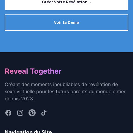
Créer Votre Révélation
→
Voir la Démo
Footer
Reveal Together
Créant des moments inoubliables de révélation de
sexe virtuelle pour les futurs parents du monde entier
depuis 2023.
Navigation du Site