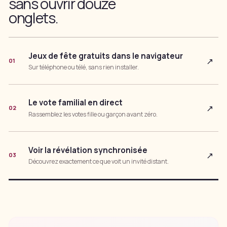
sans ouvrir douze
onglets.
Jeux de fête gratuits dans le navigateur
↗
01
Sur téléphone ou télé, sans rien installer.
Le vote familial en direct
↗
02
Rassemblez les votes fille ou garçon avant zéro.
Voir la révélation synchronisée
↗
03
Découvrez exactement ce que voit un invité distant.