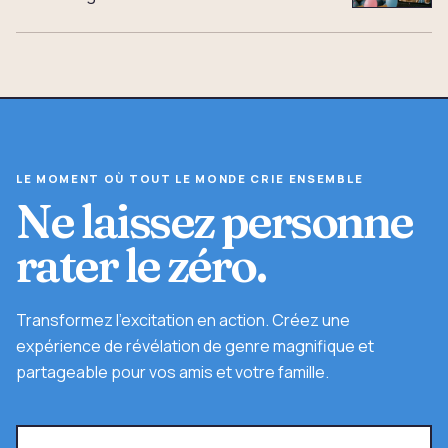
LE MOMENT OÙ TOUT LE MONDE CRIE ENSEMBLE
Ne laissez personne
rater le zéro.
Transformez l'excitation en action. Créez une
expérience de révélation de genre magnifique et
partageable pour vos amis et votre famille.