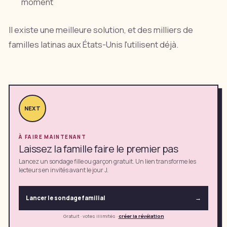
moment
Il existe une meilleure solution, et des milliers de
familles latinas aux États-Unis l'utilisent déjà.
NEXT
À FAIRE MAINTENANT
Laissez la famille faire le premier pas
Lancez un sondage fille ou garçon gratuit. Un lien transforme les
lecteurs en invités avant le jour J.
Lancer le sondage familial
→
Gratuit · votes illimités
·
créer la révélation