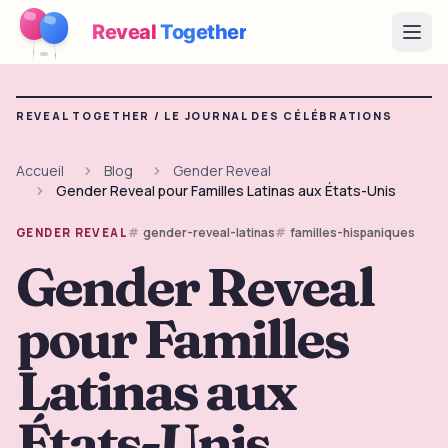
Reveal
Together
Open
Fonctionnement
REVEAL TOGETHER /
LE JOURNAL DES CÉLÉBRATIONS
Démo
Accueil
Blog
Gender Reveal
Gender Reveal pour Familles Latinas aux États-Unis
Jeux
gender-reveal-latinas
familles-hispaniques
GENDER REVEAL
Blog
Gender Reveal
Tarifs
pour Familles
Préparer la fête
Latinas aux
Jeux, imprimables et idées pratiques gratuits
→
Kit à imprimer gratuit
États-Unis
Gratuit