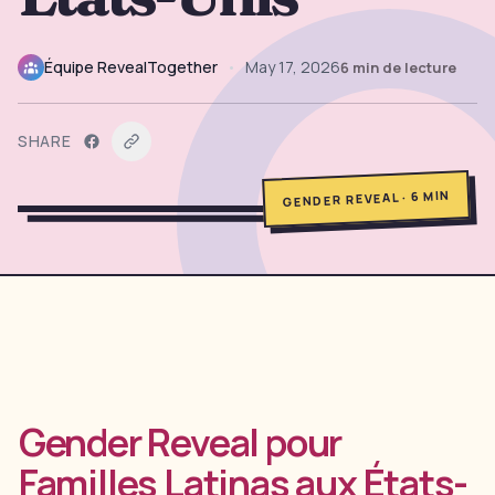
→
Outils Gratuits
5
Équipe RevealTogether
•
May 17, 2026
6
min de lecture
→
Thèmes
12
SHARE
Connexion
MIN
6
·
GENDER REVEAL
Commencer
🇫🇷
🇺🇸
🇪🇸
FR
EN
ES
Gender Reveal pour
Familles Latinas aux États-