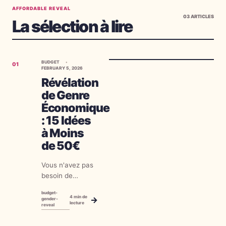
AFFORDABLE REVEAL
03
ARTICLES
La sélection à lire
BUDGET
01
FEBRUARY 5, 2026
Révélation
de Genre
Économique
: 15 Idées
à Moins
de 50€
Vous n'avez pas
besoin de
dépenser une
budget-
fortune pour
4
min de
→
gender-
lecture
reveal
créer un moment
magique. Ces