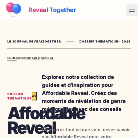
Reveal
Together
Op
Fonctionnement
LE JOURNAL REVEALTOGETHER
DOSSIER THÉMATIQUE
·
2026
Démo
BLOG
/
AFFORDABLE REVEAL
Jeux
Blog
Explorez notre collection de
guides et d'inspiration pour
Tarifs
Affordable Reveal. Créez des
DOSSIER
03
THÉMATIQUE
moments de révélation de genre
Affordable
Préparer la fête
mémorables avec des conseils
Jeux, imprimables et idées pratiques gratuits
d'experts.
Reveal
→
Kit à imprimer gratuit
Gratuit
Découvrez tout ce que vous devez savoir
sur Affordable Reveal pour votre