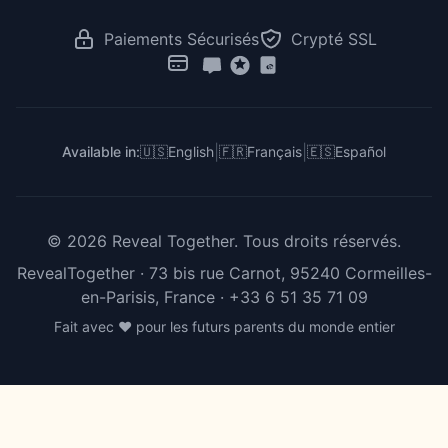
RevealTogether vs GenderReveal.live
Vote Révélation de Genre
Révélation au Travail
RevealTogether vs Zoom
Paiements Sécurisés
Crypté SSL
Pour Créateurs & Influenceurs
RevealTogether vs DIY
RevealTogether vs Instagram
|
|
Available in:
🇺🇸
English
🇫🇷
Français
🇪🇸
Español
©
2026
Reveal Together.
Tous droits réservés.
RevealTogether · 73 bis rue Carnot, 95240 Cormeilles-
en-Parisis, France ·
+33 6 51 35 71 09
Fait avec ❤️ pour les futurs parents du monde entier