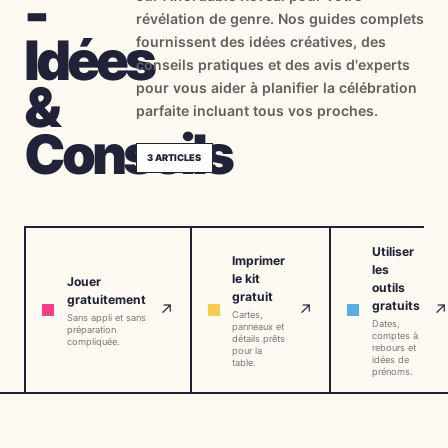
-
révélation de genre. Nos guides complets
→
Outils Gratuits
5
Idées
fournissent des idées créatives, des
conseils pratiques et des avis d'experts
→
Thèmes
12
&
pour vous aider à planifier la célébration
parfaite incluant tous vos proches.
Conseils
Connexion
3
ARTICLES
Commencer
Utiliser
Imprimer
les
le kit
Jouer
outils
🇫🇷
🇺🇸
🇪🇸
FR
EN
ES
gratuit
gratuitement
gratuits
↗
↗
↗
Cartes,
Sans appli et sans
Dates,
panneaux et
préparation
comptes à
détails prêts
compliquée.
rebours et
pour la
idées de
table.
prénoms.