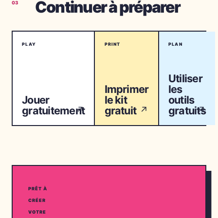
Continuer à préparer
03
PLAY
PRINT
PLAN
Utiliser
Imprimer
les
Jouer
le kit
outils
gratuitement
gratuit
gratuits
↗
↗
↗
PRÊT À
CRÉER
VOTRE