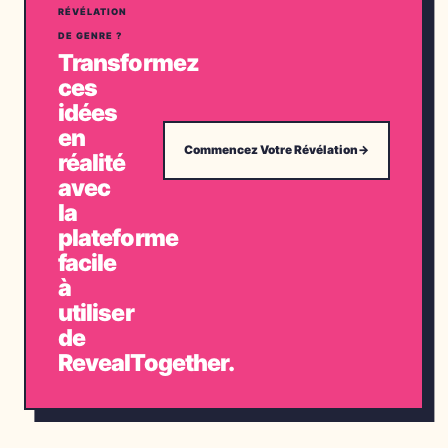
RÉVÉLATION
DE GENRE ?
Transformez
ces
idées
en
Commencez Votre Révélation
→
réalité
avec
la
plateforme
facile
à
utiliser
de
RevealTogether.