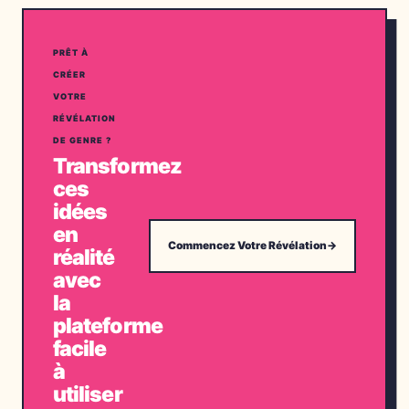
PRÊT À
CRÉER
VOTRE
RÉVÉLATION
DE GENRE ?
Transformez
ces
idées
en
Commencez Votre Révélation
→
réalité
avec
la
plateforme
facile
à
utiliser