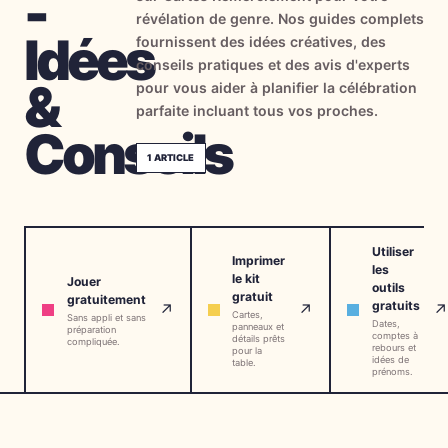
-
révélation de genre. Nos guides complets
→
Outils Gratuits
5
Idées
fournissent des idées créatives, des
conseils pratiques et des avis d'experts
→
Thèmes
12
&
pour vous aider à planifier la célébration
parfaite incluant tous vos proches.
Conseils
Connexion
1
ARTICLE
Commencer
Utiliser
Imprimer
les
le kit
Jouer
outils
🇫🇷
🇺🇸
🇪🇸
FR
EN
ES
gratuit
gratuitement
gratuits
↗
↗
↗
Cartes,
Sans appli et sans
Dates,
panneaux et
préparation
comptes à
détails prêts
compliquée.
rebours et
pour la
idées de
table.
prénoms.