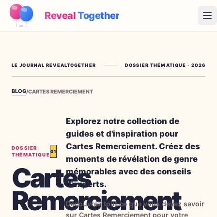
Reveal
Together
Op
Fonctionnement
LE JOURNAL REVEALTOGETHER
DOSSIER THÉMATIQUE
·
2026
Démo
BLOG
/
CARTES REMERCIEMENT
Jeux
Blog
Explorez notre collection de
guides et d'inspiration pour
Tarifs
Cartes Remerciement. Créez des
DOSSIER
01
THÉMATIQUE
moments de révélation de genre
Cartes
Préparer la fête
mémorables avec des conseils
Jeux, imprimables et idées pratiques gratuits
d'experts.
Remerciement
→
Kit à imprimer gratuit
Gratuit
Découvrez tout ce que vous devez savoir
sur Cartes Remerciement pour votre