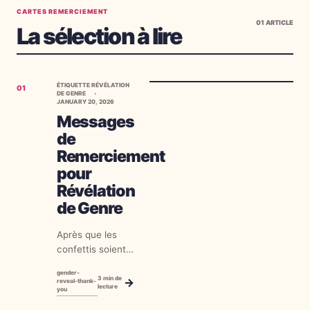
CARTES REMERCIEMENT
01
ARTICLE
La sélection à lire
ÉTIQUETTE RÉVÉLATION
01
DE GENRE
JANUARY 20, 2026
Messages
de
Remerciement
pour
Révélation
de Genre
Après que les
confettis soient
retombés et que
gender-
le rose ou bleu
3
min de
→
reveal-thank-
lecture
you
ait été révélé, il
reste une tâche