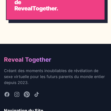
de
RevealTogether.
Footer
Reveal Together
Créant des moments inoubliables de révélation de
sexe virtuelle pour les futurs parents du monde entier
depuis 2023.
Navigation du Site