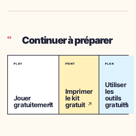
Continuer à préparer
03
PLAY
PRINT
PLAN
Utiliser
Imprimer
les
Jouer
le kit
outils
gratuitement
gratuit
gratuits
↗
↗
↗