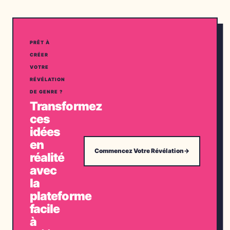
PRÊT À
CRÉER
VOTRE
RÉVÉLATION
DE GENRE ?
Transformez
ces
idées
en
Commencez Votre Révélation
→
réalité
avec
la
plateforme
facile
à