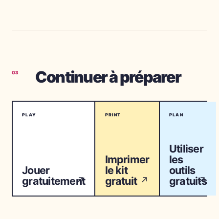
Continuer à préparer
03
PLAY
PRINT
PLAN
Utiliser
Imprimer
les
Jouer
le kit
outils
gratuitement
gratuit
gratuits
↗
↗
↗