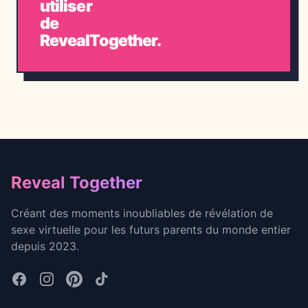
utiliser
de
RevealTogether.
Footer
Reveal Together
Créant des moments inoubliables de révélation de
sexe virtuelle pour les futurs parents du monde entier
depuis 2023.