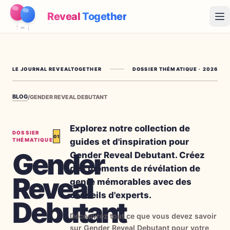
Reveal
Together
Op
Fonctionnement
LE JOURNAL REVEALTOGETHER
DOSSIER THÉMATIQUE
·
2026
Démo
BLOG
/
GENDER REVEAL DEBUTANT
Jeux
Blog
Explorez notre collection de
DOSSIER
01
guides et d'inspiration pour
THÉMATIQUE
Tarifs
Gender
Gender Reveal Debutant. Créez
des moments de révélation de
Reveal
Préparer la fête
genre mémorables avec des
Jeux, imprimables et idées pratiques gratuits
conseils d'experts.
Debutant
→
Kit à imprimer gratuit
Gratuit
Découvrez tout ce que vous devez savoir
sur Gender Reveal Debutant pour votre