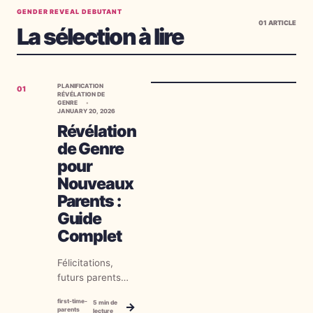
GENDER REVEAL DEBUTANT
01
ARTICLE
La sélection à lire
PLANIFICATION
01
RÉVÉLATION DE
GENRE
JANUARY 20, 2026
Révélation
de Genre
pour
Nouveaux
Parents :
Guide
Complet
Félicitations,
futurs parents
pour la première
first-time-
5
min de
→
fois ! Si vous
parents
lecture