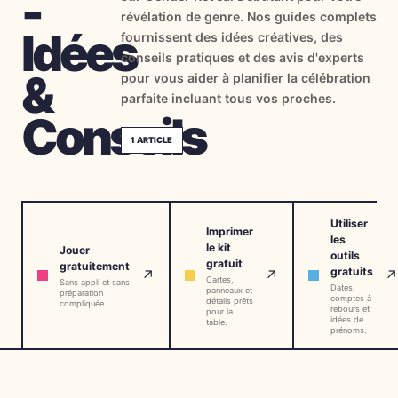
-
révélation de genre. Nos guides complets
→
Outils Gratuits
5
Idées
fournissent des idées créatives, des
conseils pratiques et des avis d'experts
→
Thèmes
12
&
pour vous aider à planifier la célébration
parfaite incluant tous vos proches.
Conseils
Connexion
1
ARTICLE
Commencer
Utiliser
Imprimer
les
le kit
Jouer
outils
🇫🇷
🇺🇸
🇪🇸
FR
EN
ES
gratuit
gratuitement
gratuits
↗
↗
↗
Cartes,
Sans appli et sans
Dates,
panneaux et
préparation
comptes à
détails prêts
compliquée.
rebours et
pour la
idées de
table.
prénoms.