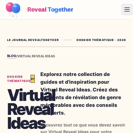
Reveal
Together
Op
Fonctionnement
LE JOURNAL REVEALTOGETHER
DOSSIER THÉMATIQUE
·
2026
Démo
BLOG
/
VIRTUAL REVEAL IDEAS
Jeux
Blog
Explorez notre collection de
DOSSIER
01
guides et d'inspiration pour
THÉMATIQUE
Tarifs
Virtual
Virtual Reveal Ideas. Créez des
moments de révélation de genre
Reveal
Préparer la fête
mémorables avec des conseils
Jeux, imprimables et idées pratiques gratuits
d'experts.
Ideas
→
Kit à imprimer gratuit
Gratuit
Découvrez tout ce que vous devez savoir
sur Virtual Reveal Ideas pour votre