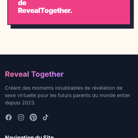
de
RevealTogether.
Footer
Reveal Together
Créant des moments inoubliables de révélation de
sexe virtuelle pour les futurs parents du monde entier
depuis 2023.
Navigation du Site