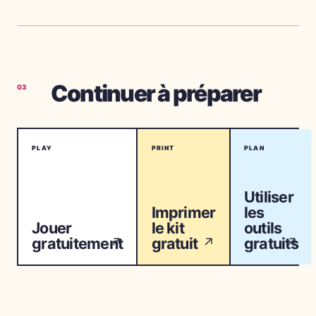
Continuer à préparer
03
PLAY
PRINT
PLAN
Utiliser
Imprimer
les
Jouer
le kit
outils
gratuitement
gratuit
gratuits
↗
↗
↗