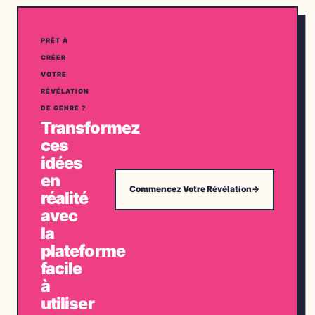
PRÊT À
CRÉER
VOTRE
RÉVÉLATION
DE GENRE ?
Transformez
ces
idées
en
Commencez Votre Révélation
→
réalité
avec
la
plateforme
facile
à
utiliser