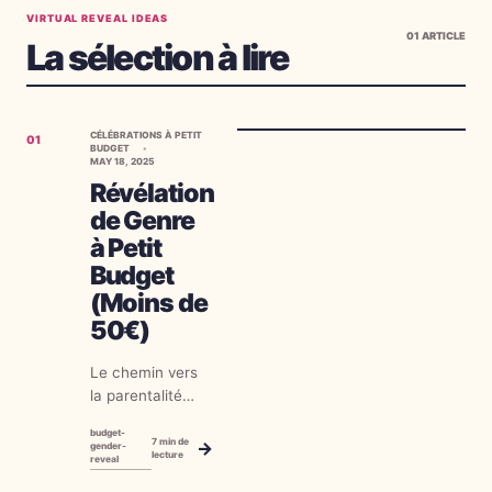
VIRTUAL REVEAL IDEAS
01
ARTICLE
La sélection à lire
CÉLÉBRATIONS À PETIT
01
BUDGET
MAY 18, 2025
Révélation
de Genre
à Petit
Budget
(Moins de
50€)
Le chemin vers
la parentalité
s'accompagne
budget-
de suffisamment
7
min de
→
gender-
lecture
reveal
de dépenses —
votre révélation