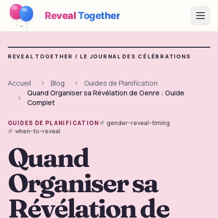
Reveal
Together
Open
Fonctionnement
REVEAL TOGETHER /
LE JOURNAL DES CÉLÉBRATIONS
Démo
Accueil
Blog
Guides de Planification
Quand Organiser sa Révélation de Genre : Guide
Jeux
Complet
Blog
gender-reveal-timing
GUIDES DE PLANIFICATION
when-to-reveal
Tarifs
Quand
Organiser sa
Préparer la fête
Jeux, imprimables et idées pratiques gratuits
Révélation de
→
Kit à imprimer gratuit
Gratuit