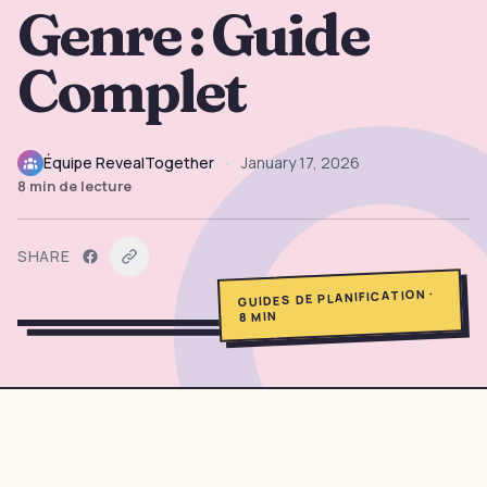
Genre : Guide
→
Outils Gratuits
5
Complet
→
Thèmes
12
Équipe RevealTogether
•
January 17, 2026
Connexion
8
min de lecture
Commencer
SHARE
·
GUIDES DE PLANIFICATION
MIN
8
🇫🇷
🇺🇸
🇪🇸
FR
EN
ES