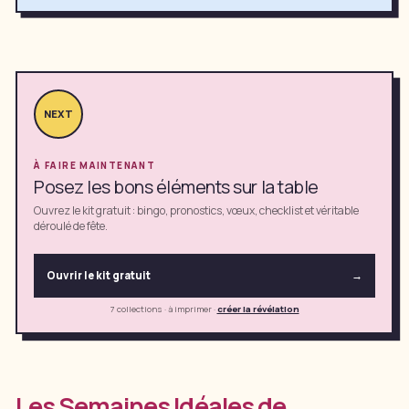
NEXT
À FAIRE MAINTENANT
Posez les bons éléments sur la table
Ouvrez le kit gratuit : bingo, pronostics, vœux, checklist et véritable
déroulé de fête.
Ouvrir le kit gratuit
→
7 collections · à imprimer
·
créer la révélation
Les Semaines Idéales de