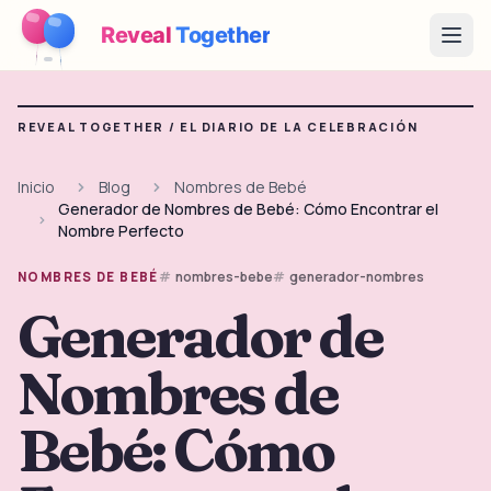
Reveal
Together
Open
Cómo Funciona
REVEAL TOGETHER /
EL DIARIO DE LA CELEBRACIÓN
Demo
Inicio
Blog
Nombres de Bebé
Generador de Nombres de Bebé: Cómo Encontrar el
Juegos
Nombre Perfecto
Blog
nombres-bebe
generador-nombres
NOMBRES DE BEBÉ
Generador de
Precios
Nombres de
Planear la fiesta
Juegos, imprimibles e ideas prácticas gratis
Bebé: Cómo
→
Kit imprimible gratis
Gratis