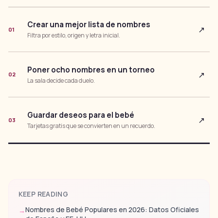
Crear una mejor lista de nombres
↗
01
Filtra por estilo, origen y letra inicial.
Poner ocho nombres en un torneo
↗
02
La sala decide cada duelo.
Guardar deseos para el bebé
↗
03
Tarjetas gratis que se convierten en un recuerdo.
KEEP READING
Nombres de Bebé Populares en 2026: Datos Oficiales
→