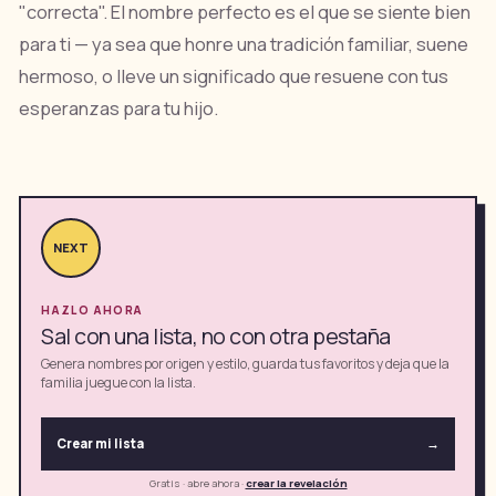
"correcta". El nombre perfecto es el que se siente bien
para ti — ya sea que honre una tradición familiar, suene
hermoso, o lleve un significado que resuene con tus
esperanzas para tu hijo.
NEXT
HAZLO AHORA
Sal con una lista, no con otra pestaña
Genera nombres por origen y estilo, guarda tus favoritos y deja que la
familia juegue con la lista.
Crear mi lista
→
Gratis · abre ahora
·
crear la revelación