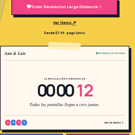
→
Crear Revelacion Larga Distancia
Herramientas Gratis
5
↗
Ver Demo
→
Temas
12
Desde $7.99 · pago único
Iniciar Sesión
Ana & Luis
18 familiares en línea
Comenzar
LA REVELACIÓN COMIENZA EN
00
00
12
:
:
🇪🇸
🇺🇸
🇫🇷
ES
EN
FR
Todas las pantallas llegan a cero juntas.
Ver la demo
R
M
S
D