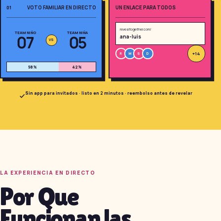
VOTO FAMILIAR EN DIRECTO
UN ENLACE PARA TODOS
01
revealtogether.com/
TEAM NIÑO
TEAM NIÑA
07
05
ana-luis
VS
+14
R
M
S
D
58
%
42
%
¿Divertido, no? Ahora
imagina a toda tu familia
Sin app para invitados · listo en 2 minutos · reembolso antes de revelar
jugando.
Crea la quiniela de tu
familia
Gratis · 10 segundos · sin registro
LA EXPERIENCIA EN DIRECTO
Por Que
Funcionan las