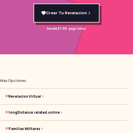
Crear Tu Revelacion
Desde $7.99 · pago único
Mas Opciones
Revelacion Virtual
0
1
longDistance.related.online
0
2
Familias Militares
0
3