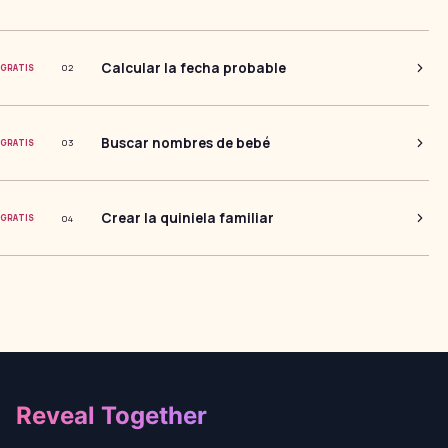
Calcular la fecha probable
0
2
GRATIS
Buscar nombres de bebé
0
3
GRATIS
Crear la quiniela familiar
0
4
GRATIS
Footer
Reveal Together