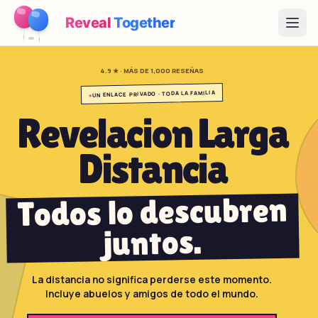
Reveal
Together
Open
4.9 ★ · MÁS DE 1,000 RESEÑAS
Cómo Funciona
UN ENLACE PRIVADO · TODA LA FAMILIA
●
Demo
Revelacion Larga
Juegos
Distancia
Blog
Todos lo descubren
Precios
juntos.
Planear la fiesta
Juegos, imprimibles e ideas prácticas gratis
La distancia no significa perderse este momento.
Incluye abuelos y amigos de todo el mundo.
→
Kit imprimible gratis
Gratis