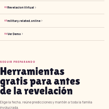
Revelacion Virtual
0
2
military.related.online
0
3
Ver Demo
0
4
SEGUIR PREPARANDO
Herramientas
gratis para antes
de la revelación
Elige la fecha, reúne predicciones y mantén a toda la familia
involucrada.