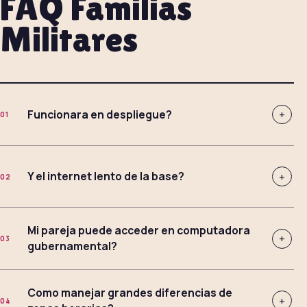
FAQ Familias
Militares
Funcionara en despliegue?
+
01
Y el internet lento de la base?
+
02
Mi pareja puede acceder en computadora
+
03
gubernamental?
Como manejar grandes diferencias de
+
04