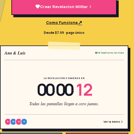
→
Crear Revelacion Militar
Herramientas Gratis
5
↗
Como Funciona
→
Temas
12
Desde $7.99 · pago único
Iniciar Sesión
Ana & Luis
18 familiares en línea
Comenzar
LA REVELACIÓN COMIENZA EN
00
00
12
:
:
🇪🇸
🇺🇸
🇫🇷
ES
EN
FR
Todas las pantallas llegan a cero juntas.
Ver la demo
R
M
S
D