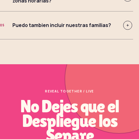
zonas horarias?
Puedo tambien incluir nuestras familias?
+
05
REVEAL TOGETHER / LIVE
No Dejes que el
Despliegue los
Separe