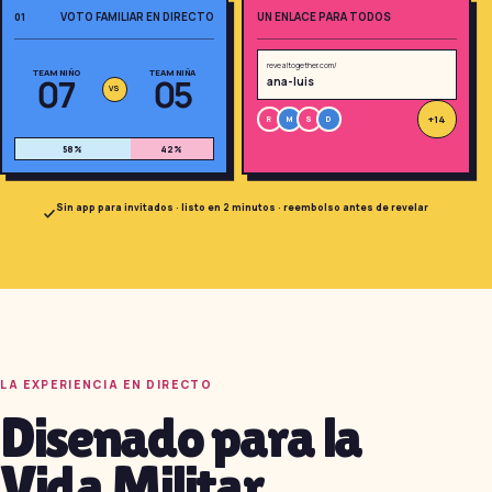
VOTO FAMILIAR EN DIRECTO
UN ENLACE PARA TODOS
01
revealtogether.com/
TEAM NIÑO
TEAM NIÑA
07
05
ana-luis
VS
+14
R
M
S
D
58
%
42
%
¿Divertido, no? Ahora
imagina a toda tu familia
Sin app para invitados · listo en 2 minutos · reembolso antes de revelar
jugando.
Crea la quiniela de tu
familia
Gratis · 10 segundos · sin registro
LA EXPERIENCIA EN DIRECTO
Disenado para la
Vida Militar