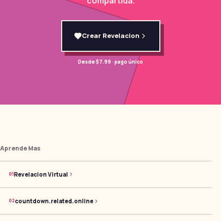
compartida.
Crear Revelacion
Desde $7.99 · pago único
Aprende Mas
Revelacion Virtual
0
1
countdown.related.online
0
2