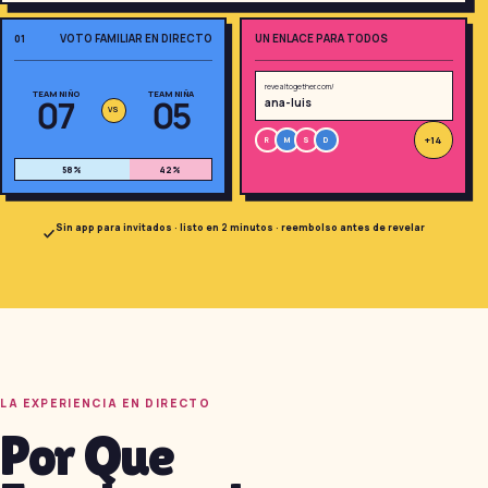
VOTO FAMILIAR EN DIRECTO
UN ENLACE PARA TODOS
01
revealtogether.com/
TEAM NIÑO
TEAM NIÑA
07
05
ana-luis
VS
+14
R
M
S
D
58
%
42
%
¿Divertido, no? Ahora
imagina a toda tu familia
Sin app para invitados · listo en 2 minutos · reembolso antes de revelar
jugando.
Crea la quiniela de tu
familia
Gratis · 10 segundos · sin registro
LA EXPERIENCIA EN DIRECTO
Por Que