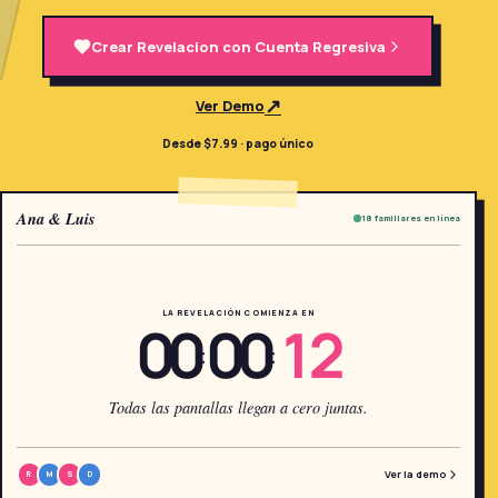
→
Herramientas Gratis
5
Crear Revelacion con Cuenta Regresiva
→
Temas
12
↗
Ver Demo
Desde $7.99 · pago único
Iniciar Sesión
Ana & Luis
18 familiares en línea
Comenzar
LA REVELACIÓN COMIENZA EN
00
00
12
🇪🇸
🇺🇸
🇫🇷
ES
EN
FR
:
:
Todas las pantallas llegan a cero juntas.
Ver la demo
R
M
S
D