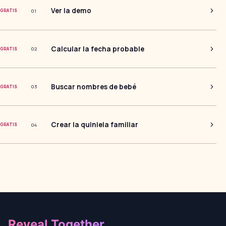
Ver la demo
0
1
GRATIS
Calcular la fecha probable
0
2
GRATIS
Buscar nombres de bebé
0
3
GRATIS
Crear la quiniela familiar
0
4
GRATIS
Footer
Reveal Together