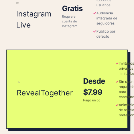
01
usuarios
Gratis
Instagram
✓
Audiencia
Requiere
integrada de
cuenta de
Live
seguidores
Instagram
✓
Público por
defecto
✓
Invitados
privados
ilimitado
Desde
✓
Sin cuen
02
requerid
$7.99
RevealTogether
para
espectad
Pago único
✓
Animaci
de revel
profesio