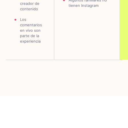
Algunos familiares no
creador de
tienen Instagram
contenido
Los
comentarios
en vivo son
parte de la
experiencia