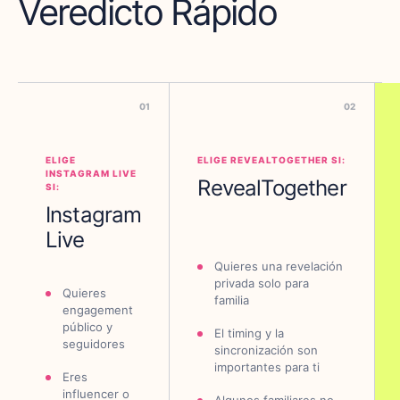
Veredicto Rápido
01
02
ELIGE
ELIGE REVEALTOGETHER SI:
INSTAGRAM LIVE
RevealTogether
SI:
Instagram
Live
Quieres una revelación
privada solo para
Quieres
familia
engagement
público y
El timing y la
seguidores
sincronización son
importantes para ti
Eres
influencer o