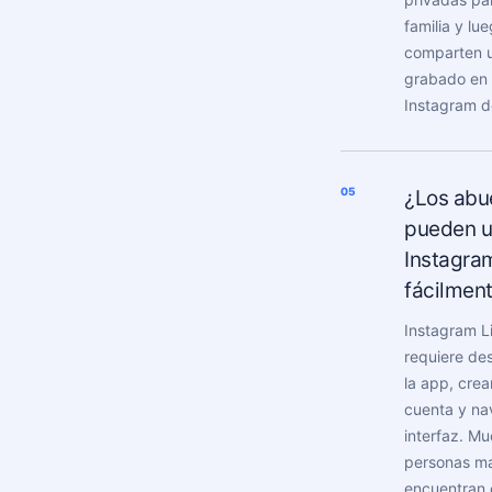
familia y lu
comparten u
grabado en
Instagram d
0
5
¿Los abu
pueden u
Instagra
fácilmen
Instagram L
requiere de
la app, crea
cuenta y na
interfaz. M
personas m
encuentran 