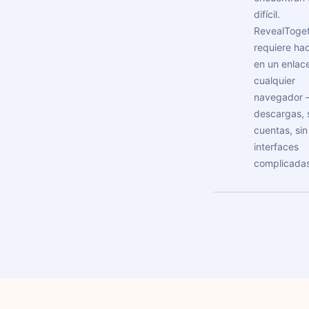
difícil.
RevealToget
requiere hac
en un enlac
cualquier
navegador 
descargas, 
cuentas, sin
interfaces
complicadas