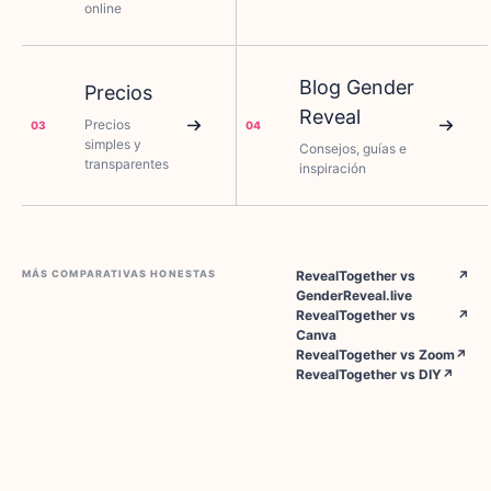
online
Blog Gender
Precios
Reveal
Precios
0
3
0
4
simples y
Consejos, guías e
transparentes
inspiración
MÁS COMPARATIVAS HONESTAS
RevealTogether vs
↗
GenderReveal.live
RevealTogether vs
↗
Canva
RevealTogether vs Zoom
↗
RevealTogether vs DIY
↗