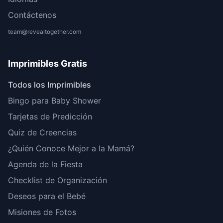
Contáctenos
team@revealtogether.com
Imprimibles Gratis
Todos los Imprimibles
Bingo para Baby Shower
Tarjetas de Predicción
Quiz de Creencias
¿Quién Conoce Mejor a la Mamá?
Agenda de la Fiesta
Checklist de Organización
Deseos para el Bebé
Misiones de Fotos