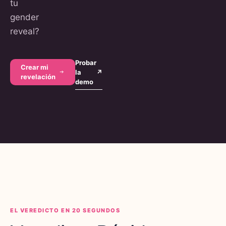
tu
gender
reveal?
Probar
Crear mi
la
↗
revelación
demo
EL VEREDICTO EN 20 SEGUNDOS