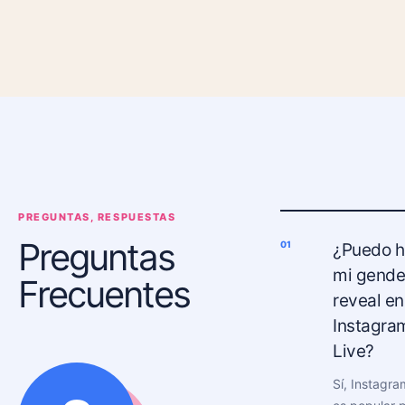
PREGUNTAS, RESPUESTAS
Preguntas
0
1
¿Puedo h
mi gende
Frecuentes
reveal en
Instagra
Live?
Sí, Instagra