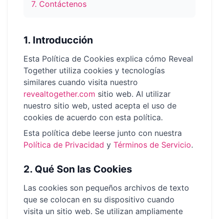
7
.
Contáctenos
→
Herramientas Gratis
5
→
Temas
1.
Introducción
12
Esta Política de Cookies explica cómo Reveal
Together utiliza cookies y tecnologías
Iniciar Sesión
similares cuando visita nuestro
revealtogether.com
sitio web
.
Al utilizar
nuestro sitio web, usted acepta el uso de
Comenzar
cookies de acuerdo con esta política.
Esta política debe leerse junto con nuestra
🇪🇸
Política de Privacidad
y
Términos de Servicio
.
🇺🇸
🇫🇷
ES
EN
FR
2.
Qué Son las Cookies
Las cookies son pequeños archivos de texto
que se colocan en su dispositivo cuando
visita un sitio web. Se utilizan ampliamente