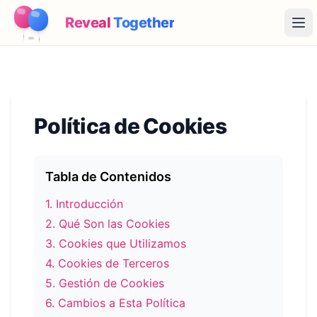
Reveal
Together
Ope
Cómo Funciona
Demo
Política de Cookies
Juegos
Blog
Tabla de Contenidos
1
.
Introducción
Precios
2
.
Qué Son las Cookies
3
.
Cookies que Utilizamos
Planear la fiesta
4
.
Cookies de Terceros
Juegos, imprimibles e ideas prácticas gratis
5
.
Gestión de Cookies
→
Kit imprimible gratis
Gratis
6
.
Cambios a Esta Política