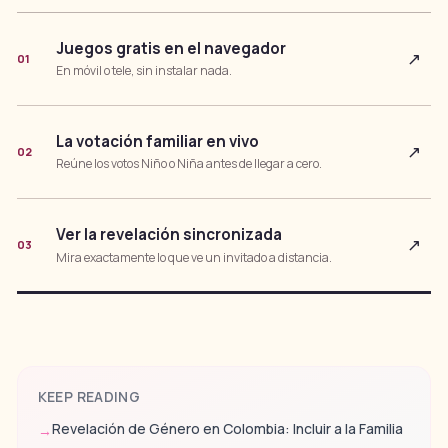
Juegos gratis en el navegador
↗
01
En móvil o tele, sin instalar nada.
La votación familiar en vivo
↗
02
Reúne los votos Niño o Niña antes de llegar a cero.
Ver la revelación sincronizada
↗
03
Mira exactamente lo que ve un invitado a distancia.
KEEP READING
Revelación de Género en Colombia: Incluir a la Familia
→