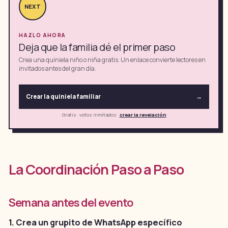
NEXT
HAZLO AHORA
Deja que la familia dé el primer paso
Crea una quiniela niño o niña gratis. Un enlace convierte lectores en
invitados antes del gran día.
Crear la quiniela familiar
→
Gratis · votos ilimitados
·
crear la revelación
La Coordinación Paso a Paso
Semana antes del evento
1. Crea un grupito de WhatsApp específico