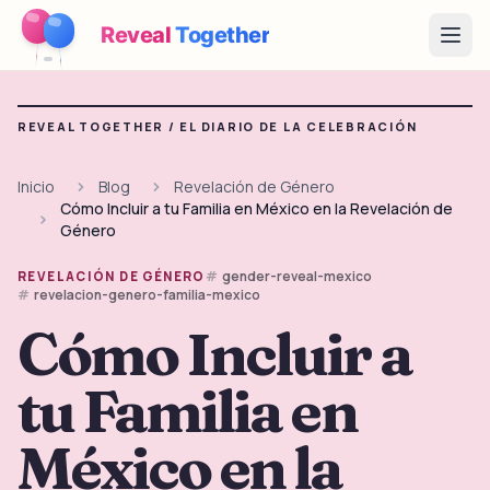
Reveal
Together
Open
Cómo Funciona
REVEAL TOGETHER /
EL DIARIO DE LA CELEBRACIÓN
Demo
Inicio
Blog
Revelación de Género
Cómo Incluir a tu Familia en México en la Revelación de
Juegos
Género
Blog
gender-reveal-mexico
REVELACIÓN DE GÉNERO
revelacion-genero-familia-mexico
Precios
Cómo Incluir a
tu Familia en
Planear la fiesta
Juegos, imprimibles e ideas prácticas gratis
México en la
→
Kit imprimible gratis
Gratis