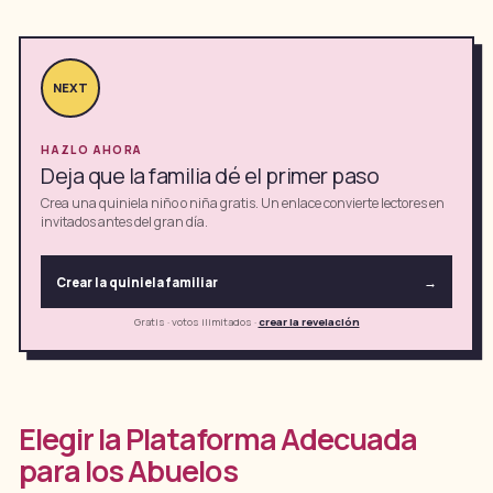
NEXT
HAZLO AHORA
Deja que la familia dé el primer paso
Crea una quiniela niño o niña gratis. Un enlace convierte lectores en
invitados antes del gran día.
Crear la quiniela familiar
→
Gratis · votos ilimitados
·
crear la revelación
Elegir la Plataforma Adecuada
para los Abuelos