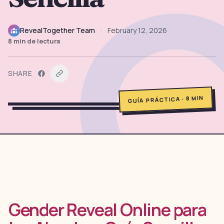
→
Herramientas Gratis
5
RevealTogether Team
•
February 12, 2026
→
Temas
12
8
min de lectura
SHARE
Iniciar Sesión
MIN
8
·
GUÍA PRÁCTICA
Comenzar
🇪🇸
🇺🇸
🇫🇷
ES
EN
FR
Gender Reveal Online para