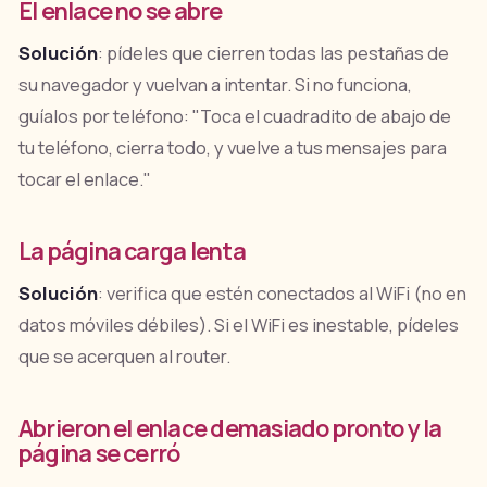
El enlace no se abre
Solución
: pídeles que cierren todas las pestañas de
su navegador y vuelvan a intentar. Si no funciona,
guíalos por teléfono:
"Toca el cuadradito de abajo de
tu teléfono, cierra todo, y vuelve a tus mensajes para
tocar el enlace."
La página carga lenta
Solución
: verifica que estén conectados al WiFi (no en
datos móviles débiles). Si el WiFi es inestable, pídeles
que se acerquen al router.
Abrieron el enlace demasiado pronto y la
página se cerró