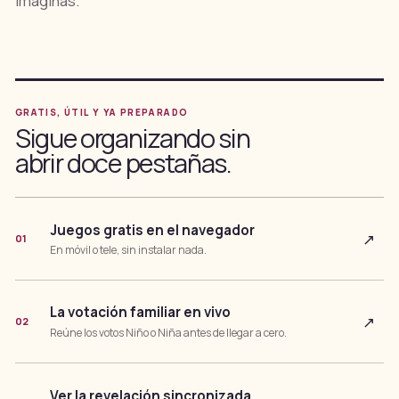
imaginas.
GRATIS, ÚTIL Y YA PREPARADO
Sigue organizando sin
abrir doce pestañas.
Juegos gratis en el navegador
↗
01
En móvil o tele, sin instalar nada.
La votación familiar en vivo
↗
02
Reúne los votos Niño o Niña antes de llegar a cero.
Ver la revelación sincronizada