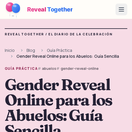
Reveal
Together
Open
Cómo Funciona
REVEAL TOGETHER /
EL DIARIO DE LA CELEBRACIÓN
Demo
Inicio
Blog
Guía Práctica
Gender Reveal Online para los Abuelos: Guía Sencilla
Juegos
abuelos
gender-reveal-online
GUÍA PRÁCTICA
Blog
Gender Reveal
Precios
Online para los
Planear la fiesta
Abuelos: Guía
Juegos, imprimibles e ideas prácticas gratis
→
Kit imprimible gratis
Sencilla
Gratis