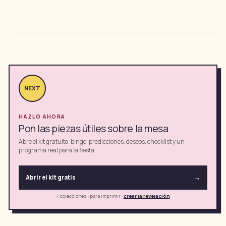
NEXT
HAZLO AHORA
Pon las piezas útiles sobre la mesa
Abre el kit gratuito: bingo, predicciones, deseos, checklist y un
programa real para la fiesta.
Abrir el kit gratis
→
7 colecciones · para imprimir
·
crear la revelación