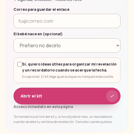
Correo para guardar el enlace
El bebé nace en (opcional)
Sí, quiero ideas útiles para organizar mi revelación
y un recordatorio cuando se acerque la fecha.
Es opcional. El kit llega igual aunque no marques esta casilla.
Abrir el kit
Acceso inmediato en esta página
Te mandamos el link del kit y, si nos dijiste el mes, un recordatorio
cuando se abra tu ventana de revelación. Cancela cuando quieras.