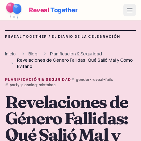
Reveal
Together
Open
Cómo Funciona
REVEAL TOGETHER /
EL DIARIO DE LA CELEBRACIÓN
Demo
Inicio
Blog
Planificación & Seguridad
Revelaciones de Género Fallidas: Qué Salió Mal y Cómo
Juegos
Evitarlo
Blog
gender-reveal-fails
PLANIFICACIÓN & SEGURIDAD
party-planning-mistakes
Precios
Revelaciones de
Género Fallidas:
Planear la fiesta
Juegos, imprimibles e ideas prácticas gratis
Qué Salió Mal y
→
Kit imprimible gratis
Gratis