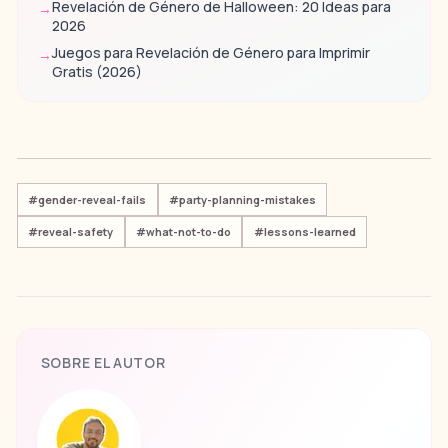
Revelación de Género de Halloween: 20 Ideas para
→
2026
Juegos para Revelación de Género para Imprimir
→
Gratis (2026)
#
gender-reveal-fails
#
party-planning-mistakes
#
reveal-safety
#
what-not-to-do
#
lessons-learned
SOBRE EL AUTOR