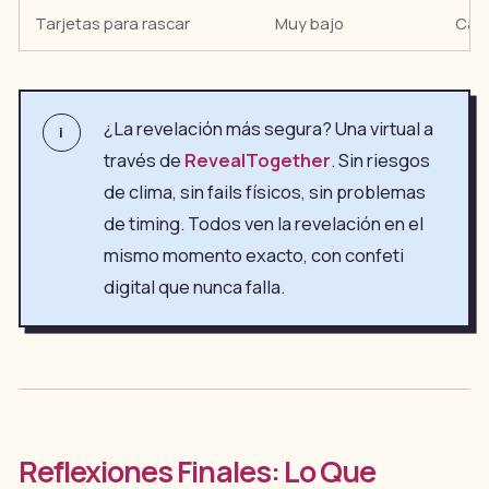
Tarjetas para rascar
Muy bajo
Cada
¿La revelación más segura? Una virtual a
i
través de
RevealTogether
. Sin riesgos
de clima, sin fails físicos, sin problemas
de timing. Todos ven la revelación en el
mismo momento exacto, con confeti
digital que nunca falla.
Reflexiones Finales: Lo Que