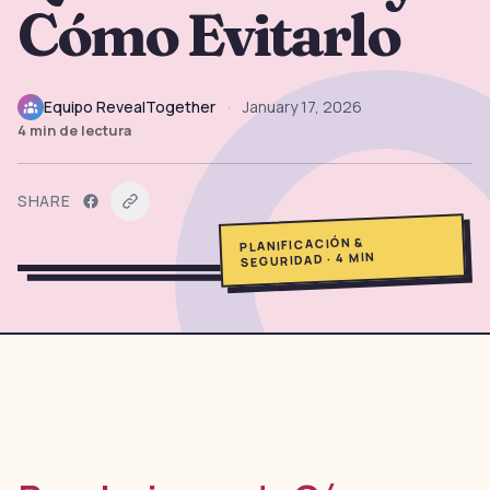
Cómo Evitarlo
→
Herramientas Gratis
5
→
Temas
12
Equipo RevealTogether
•
January 17, 2026
4
min de lectura
Iniciar Sesión
SHARE
Comenzar
PLANIFICACIÓN &
MIN
4
·
SEGURIDAD
🇪🇸
🇺🇸
🇫🇷
ES
EN
FR