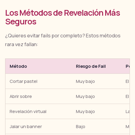
Los Métodos de Revelación Más
Seguros
¿Quieres evitar fails por completo? Estos métodos
rara vez fallan:
Método
Riesgo de Fail
Por
Cortar pastel
Muy bajo
El p
Abrir sobre
Muy bajo
El p
Revelación virtual
Muy bajo
La t
Jalar un banner
Bajo
Mec