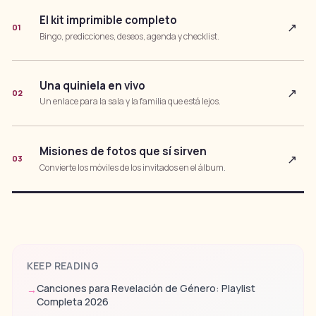
El kit imprimible completo
↗
01
Bingo, predicciones, deseos, agenda y checklist.
Una quiniela en vivo
↗
02
Un enlace para la sala y la familia que está lejos.
Misiones de fotos que sí sirven
↗
03
Convierte los móviles de los invitados en el álbum.
KEEP READING
Canciones para Revelación de Género: Playlist
→
Completa 2026