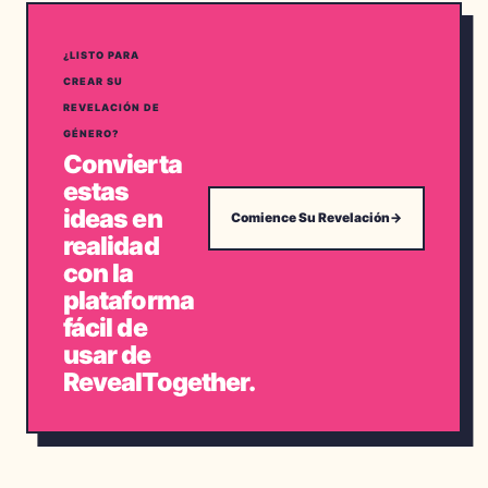
¿LISTO PARA
CREAR SU
REVELACIÓN DE
GÉNERO?
Convierta
estas
ideas en
Comience Su Revelación
→
realidad
con la
plataforma
fácil de
usar de
RevealTogether.