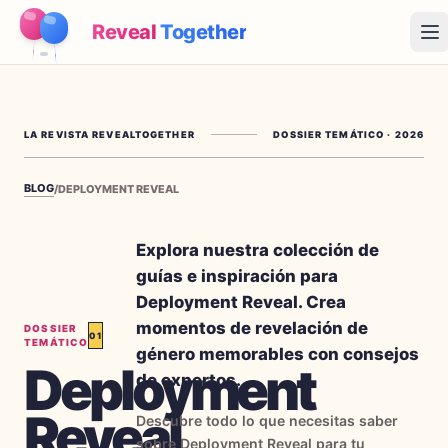
Reveal
Together
Op
Cómo Funciona
LA REVISTA REVEALTOGETHER
DOSSIER TEMÁTICO
·
2026
Demo
BLOG
/
DEPLOYMENT REVEAL
Juegos
Blog
Explora nuestra colección de
guías e inspiración para
Precios
Deployment Reveal. Crea
momentos de revelación de
DOSSIER
01
TEMÁTICO
Planear la fiesta
género memorables con consejos
Deployment
Juegos, imprimibles e ideas prácticas gratis
de expertos.
Reveal
→
Kit imprimible gratis
Gratis
Descubre todo lo que necesitas saber
sobre Deployment Reveal para tu