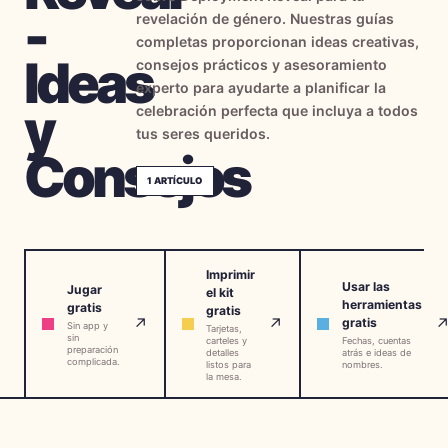
-
revelación de género. Nuestras guías
→
Herramientas Gratis
5
completas proporcionan ideas creativas,
Ideas
consejos prácticos y asesoramiento
→
Temas
12
experto para ayudarte a planificar la
y
celebración perfecta que incluya a todos
tus seres queridos.
Consejos
Iniciar Sesión
1
ARTÍCULO
Comenzar
Imprimir
Usar las
Jugar
el kit
🇪🇸
🇺🇸
🇫🇷
ES
EN
FR
herramientas
gratis
gratis
↗
↗
gratis
Sin app y
Tarjetas,
sin
carteles y
Fechas, cuentas
preparación
detalles
atrás e ideas de
complicada.
listos para
nombres.
la mesa.