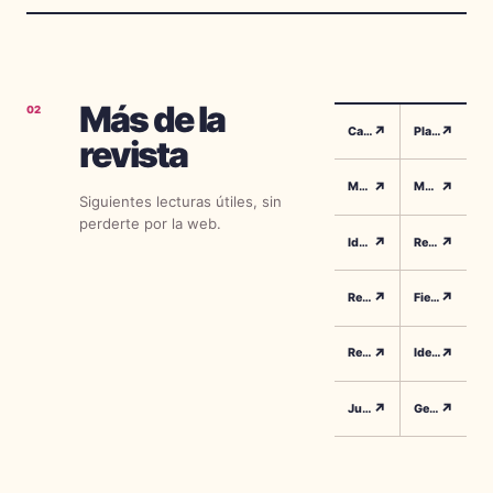
Y estás a punto
de descubrir si
esperas un niño
o una niña.
Más de la
02
↗
↗
Canciones Gender Reveal
Playlist Revelacion Genero
revista
↗
↗
Musica Fiesta Bebe
Momento Revelacion
Siguientes lecturas útiles, sin
perderte por la web.
↗
↗
Ideas Celebracion
Revelacion Halloween
↗
↗
Revelacion De Otono
Fiesta Octubre
↗
↗
Revelacion Con Calabaza
Ideas De Temporada
↗
↗
Juegos Imprimibles
Gender Reveal Games