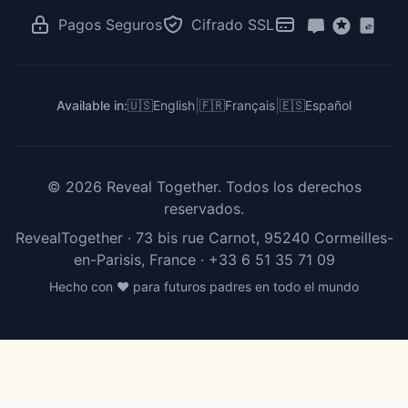
Revelación en el Trabajo
RevealTogether vs Zoom
Pagos Seguros
Cifrado SSL
Para Creadores e Influencers
RevealTogether vs DIY
RevealTogether vs Instagram
|
|
Available in:
🇺🇸
English
🇫🇷
Français
🇪🇸
Español
©
2026
Reveal Together.
Todos los derechos
reservados.
RevealTogether · 73 bis rue Carnot, 95240 Cormeilles-
en-Parisis, France ·
+33 6 51 35 71 09
Hecho con ❤️ para futuros padres en todo el mundo