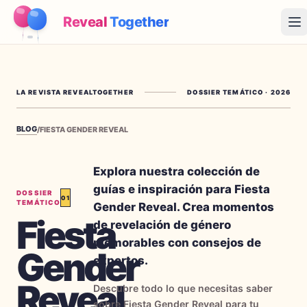
Reveal
Together
Op
Cómo Funciona
LA REVISTA REVEALTOGETHER
DOSSIER TEMÁTICO
·
2026
Demo
BLOG
/
FIESTA GENDER REVEAL
Juegos
Blog
Explora nuestra colección de
guías e inspiración para Fiesta
DOSSIER
01
Precios
TEMÁTICO
Gender Reveal. Crea momentos
Fiesta
de revelación de género
Planear la fiesta
memorables con consejos de
Gender
Juegos, imprimibles e ideas prácticas gratis
expertos.
Reveal
→
Kit imprimible gratis
Gratis
Descubre todo lo que necesitas saber
sobre Fiesta Gender Reveal para tu