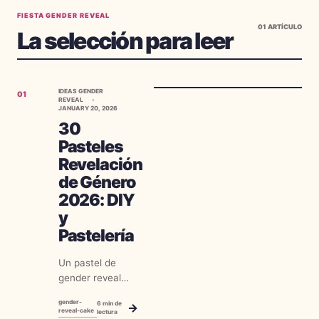
FIESTA GENDER REVEAL
01
ARTÍCULO
La selección para leer
IDEAS GENDER
01
REVEAL
JANUARY 20, 2026
30
Pasteles
Revelación
de Género
2026: DIY
y
Pastelería
Un pastel de
gender reveal
sigue siendo una
gender-
6
min de
→
de las formas
reveal-cake
lectura