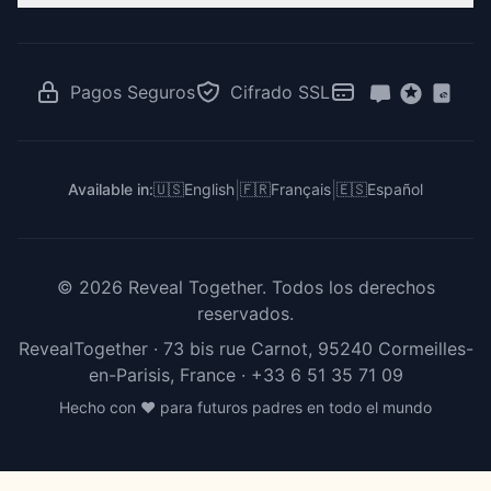
Ideas Baby Shower
Revelación de Gemelos
RevealTogether vs Canva
Juegos de Revelación
Revelación para Familias Latinas
RevealTogether vs GenderReveal.live
Votación Revelación de Género
Revelación en el Trabajo
RevealTogether vs Zoom
Pagos Seguros
Cifrado SSL
Para Creadores e Influencers
RevealTogether vs DIY
RevealTogether vs Instagram
|
|
Available in:
🇺🇸
English
🇫🇷
Français
🇪🇸
Español
©
2026
Reveal Together.
Todos los derechos
reservados.
RevealTogether · 73 bis rue Carnot, 95240 Cormeilles-
en-Parisis, France ·
+33 6 51 35 71 09
Hecho con ❤️ para futuros padres en todo el mundo