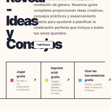
-
revelación de género. Nuestras guías
→
Herramientas Gratis
5
completas proporcionan ideas creativas,
Ideas
consejos prácticos y asesoramiento
→
Temas
12
experto para ayudarte a planificar la
y
celebración perfecta que incluya a todos
tus seres queridos.
Consejos
Iniciar Sesión
1
ARTÍCULO
Comenzar
Imprimir
Usar las
Jugar
el kit
🇪🇸
🇺🇸
🇫🇷
ES
EN
FR
herramientas
gratis
gratis
↗
↗
gratis
Sin app y
Tarjetas,
sin
carteles y
Fechas, cuentas
preparación
detalles
atrás e ideas de
complicada.
listos para
nombres.
la mesa.