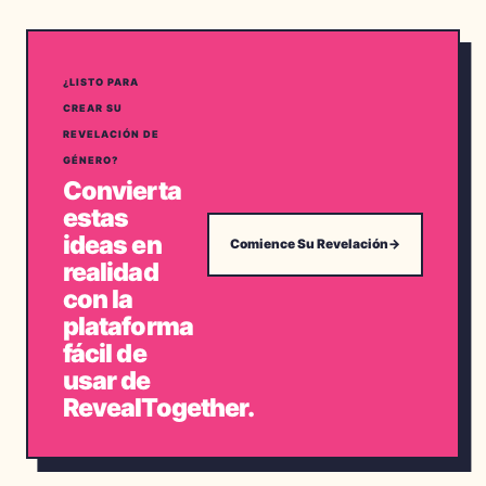
¿LISTO PARA
CREAR SU
REVELACIÓN DE
GÉNERO?
Convierta
estas
ideas en
Comience Su Revelación
→
realidad
con la
plataforma
fácil de
usar de
RevealTogether.