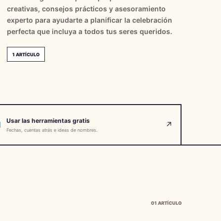
creativas, consejos prácticos y asesoramiento
experto para ayudarte a planificar la celebración
perfecta que incluya a todos tus seres queridos.
1
ARTÍCULO
Usar las herramientas gratis
↗
Fechas, cuentas atrás e ideas de nombres.
01
ARTÍCULO