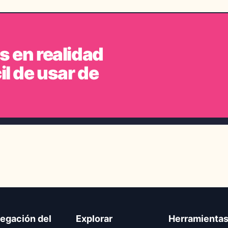
s en realidad
il de usar de
egación del
Explorar
Herramienta