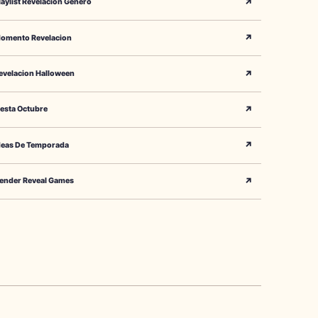
↗
laylist Revelacion Genero
↗
omento Revelacion
↗
evelacion Halloween
↗
iesta Octubre
↗
deas De Temporada
↗
ender Reveal Games