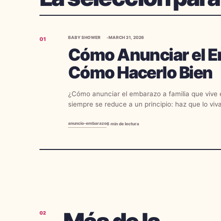
BABY SHOWER
MARCH 31, 2026
01
Cómo Anunciar el Em
Cómo Hacerlo Bien
¿Cómo anunciar el embarazo a familia que vive e
siempre se reduce a un principio: haz que lo viv
como si ya hubiera...
anuncio-embarazo
6
min de lectura
02