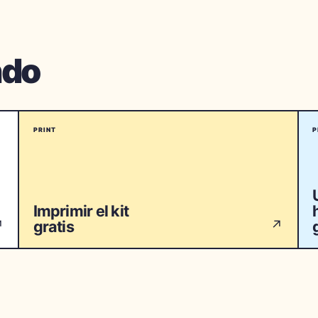
ndo
PRINT
P
Imprimir el kit
gratis
↗
↗