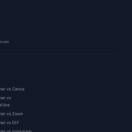
r.com
her vs Canva
her vs
.live
her vs Zoom
her vs DIY
her vs Instagram