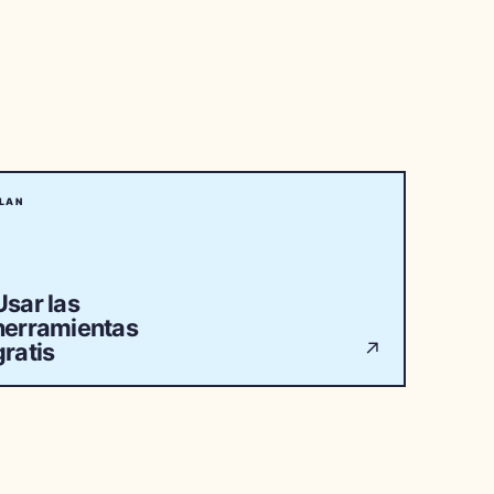
LAN
Usar las
herramientas
gratis
↗