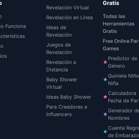
o
Gratis
Revelación Virtual
o
Todas las
Revelación en Línea
Herramientas
o Funciona
Ideas de
Gratis
Revelación
cterísticas
Free Online Par
Juegos de
o
Games
Revelación
ios
Predictor de
Revelación a
★
Género
Distancia
Quiniela Niñ
Baby Shower
★
Niña
Virtual
Calculadora
Ideas Baby Shower
★
Fecha de Par
Para Creadores e
Generador d
Influencers
★
Nombres
Cuenta Regr
★
de Embaraz