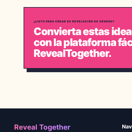
¿LISTO PARA CREAR SU REVELACIÓN DE GÉNERO?
Convierta estas idea
con la plataforma fác
RevealTogether.
Footer
Reveal Together
Nav