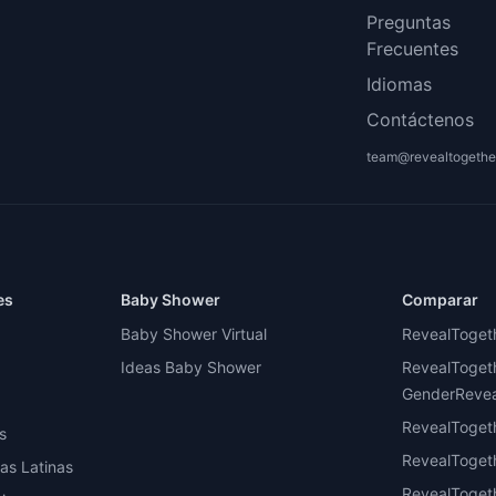
Preguntas
Frecuentes
Idiomas
Contáctenos
team@revealtogethe
es
Baby Shower
Comparar
Baby Shower Virtual
RevealToget
Ideas Baby Shower
RevealToget
GenderReveal
a
RevealToget
s
RevealToget
ias Latinas
RevealToget