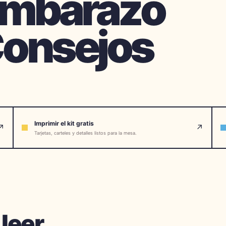
Embarazo
 Consejos
Imprimir el kit gratis
↗
↗
Tarjetas, carteles y detalles listos para la mesa.
 leer