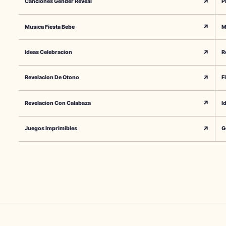
↗
Canciones Gender Reveal
P
↗
Musica Fiesta Bebe
M
↗
Ideas Celebracion
R
↗
Revelacion De Otono
F
↗
Revelacion Con Calabaza
I
↗
Juegos Imprimibles
G