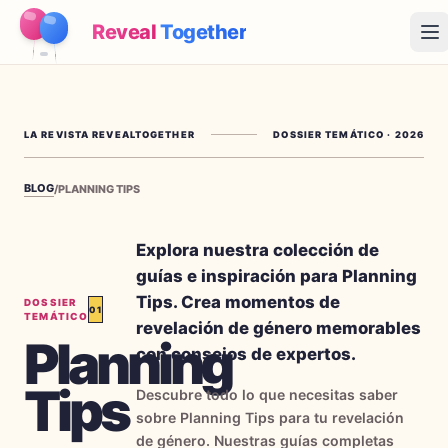
Reveal
Together
Op
Cómo Funciona
LA REVISTA REVEALTOGETHER
DOSSIER TEMÁTICO
·
2026
Demo
BLOG
/
PLANNING TIPS
Juegos
Blog
Explora nuestra colección de
guías e inspiración para Planning
Precios
Tips. Crea momentos de
DOSSIER
01
TEMÁTICO
revelación de género memorables
Planning
Planear la fiesta
con consejos de expertos.
Juegos, imprimibles e ideas prácticas gratis
Tips
Descubre todo lo que necesitas saber
→
Kit imprimible gratis
Gratis
sobre Planning Tips para tu revelación
de género. Nuestras guías completas