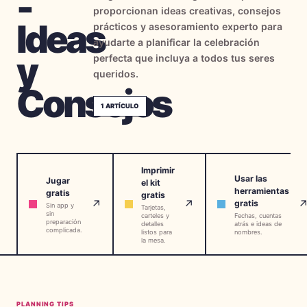
-
proporcionan ideas creativas, consejos
→
Herramientas Gratis
5
Ideas
prácticos y asesoramiento experto para
ayudarte a planificar la celebración
→
Temas
12
y
perfecta que incluya a todos tus seres
queridos.
Consejos
Iniciar Sesión
1
ARTÍCULO
Comenzar
Imprimir
Usar las
Jugar
el kit
herramientas
gratis
gratis
🇪🇸
🇺🇸
🇫🇷
ES
↗
↗
EN
FR
gratis
Sin app y
Tarjetas,
sin
carteles y
Fechas, cuentas
preparación
detalles
atrás e ideas de
complicada.
listos para
nombres.
la mesa.
PLANNING TIPS