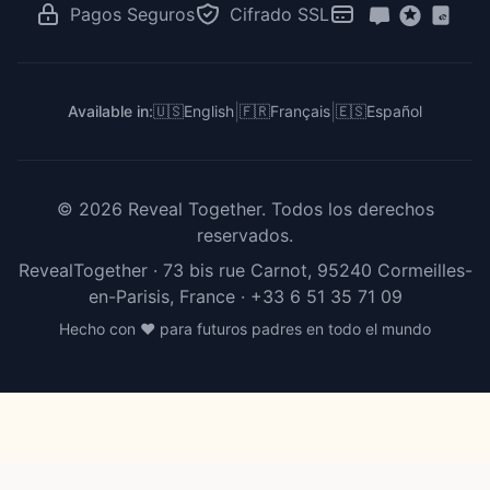
Revelación en el Trabajo
RevealTogether vs Zoom
Pagos Seguros
Cifrado SSL
Para Creadores e Influencers
RevealTogether vs DIY
RevealTogether vs Instagram
|
|
Available in:
🇺🇸
English
🇫🇷
Français
🇪🇸
Español
©
2026
Reveal Together.
Todos los derechos
reservados.
RevealTogether · 73 bis rue Carnot, 95240 Cormeilles-
en-Parisis, France ·
+33 6 51 35 71 09
Hecho con ❤️ para futuros padres en todo el mundo