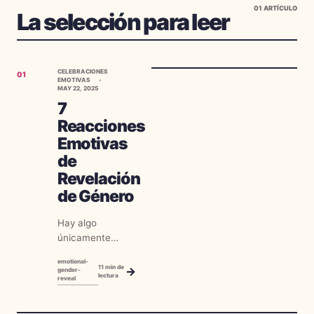
01
ARTÍCULO
La selección para leer
CELEBRACIONES
01
EMOTIVAS
MAY 22, 2025
7
Reacciones
Emotivas
de
Revelación
de Género
Hay algo
únicamente
poderoso en
emotional-
presenciar la
11
min de
→
gender-
lectura
reveal
emoción cruda
cuando los
miembros de la