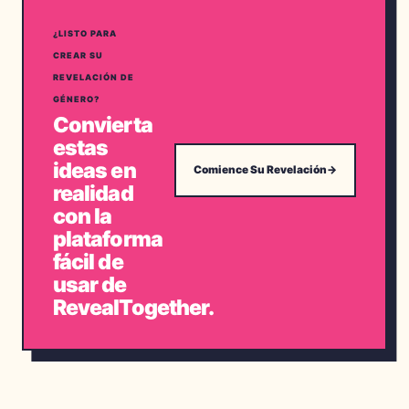
¿LISTO PARA
CREAR SU
REVELACIÓN DE
GÉNERO?
Convierta
estas
ideas en
Comience Su Revelación
→
realidad
con la
plataforma
fácil de
usar de
RevealTogether.