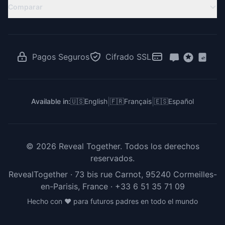
Revelación a Distancia
Comparar
Ideas de Revelación
Ideas Baby Shower
Revelación de Gemelos
RevealTogether vs Canva
Juegos de Revelación
Revelación para Familias Latinas
RevealTogether vs GenderReveal.live
Votación Revelación de Género
Revelación en el Trabajo
RevealTogether vs Zoom
Pagos Seguros
Cifrado SSL
Para Creadores e Influencers
RevealTogether vs DIY
RevealTogether vs Instagram
|
|
Available in:
🇺🇸
English
🇫🇷
Français
🇪🇸
Español
©
2026
Reveal Together.
Todos los derechos
reservados.
RevealTogether · 73 bis rue Carnot, 95240 Cormeilles-
en-Parisis, France ·
+33 6 51 35 71 09
Hecho con ❤️ para futuros padres en todo el mundo