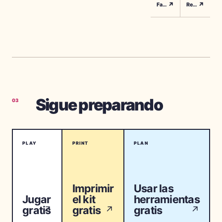
↗
↗
Familia En El Extranjero
Revelacion Internacional
Sigue preparando
03
PLAY
PRINT
PLAN
Imprimir
Usar las
Jugar
el kit
herramientas
gratis
gratis
gratis
↗
↗
↗