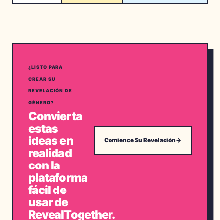
¿LISTO PARA
CREAR SU
REVELACIÓN DE
GÉNERO?
Convierta
estas
ideas en
Comience Su Revelación
→
realidad
con la
plataforma
fácil de
usar de
RevealTogether.