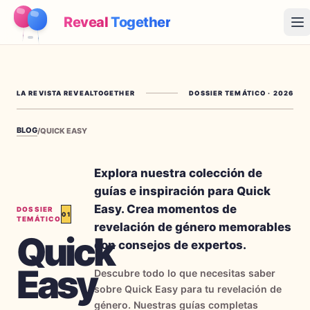
Reveal
Together
Op
Cómo Funciona
LA REVISTA REVEALTOGETHER
DOSSIER TEMÁTICO
·
2026
Demo
BLOG
/
QUICK EASY
Juegos
Blog
Explora nuestra colección de
guías e inspiración para Quick
Precios
Easy. Crea momentos de
DOSSIER
01
TEMÁTICO
revelación de género memorables
Quick
Planear la fiesta
con consejos de expertos.
Juegos, imprimibles e ideas prácticas gratis
Easy
Descubre todo lo que necesitas saber
→
Kit imprimible gratis
Gratis
sobre Quick Easy para tu revelación de
género. Nuestras guías completas