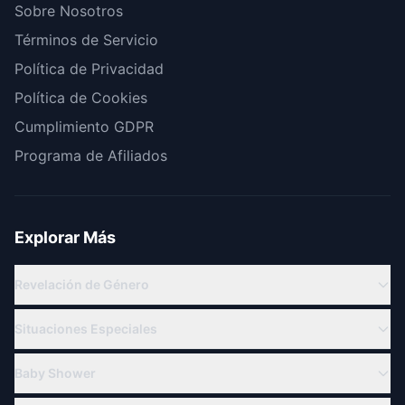
Sobre Nosotros
Términos de Servicio
Política de Privacidad
Política de Cookies
Cumplimiento GDPR
Programa de Afiliados
Explorar Más
Revelación de Género
Revelación Virtual
Situaciones Especiales
Revelación en Línea
Familia Militar
Temas de Revelación de Género
Baby Shower
Para Abuelos
Cuenta Regresiva Revelación
Baby Shower Virtual