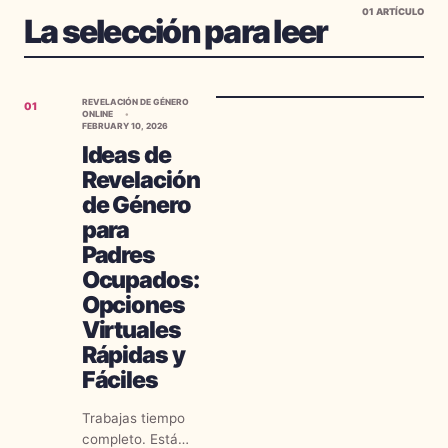
01
ARTÍCULO
La selección para leer
REVELACIÓN DE GÉNERO
01
ONLINE
FEBRUARY 10, 2026
Ideas de
Revelación
de Género
para
Padres
Ocupados:
Opciones
Virtuales
Rápidas y
Fáciles
Trabajas tiempo
completo. Estás