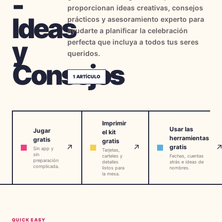
-
proporcionan ideas creativas, consejos
→
Herramientas Gratis
5
Ideas
prácticos y asesoramiento experto para
ayudarte a planificar la celebración
→
Temas
12
y
perfecta que incluya a todos tus seres
queridos.
Consejos
Iniciar Sesión
1
ARTÍCULO
Comenzar
Imprimir
Usar las
Jugar
el kit
herramientas
gratis
gratis
🇪🇸
🇺🇸
🇫🇷
ES
↗
↗
EN
FR
gratis
Sin app y
Tarjetas,
sin
carteles y
Fechas, cuentas
preparación
detalles
atrás e ideas de
complicada.
listos para
nombres.
la mesa.
QUICK EASY