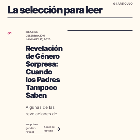
01
ARTÍCULO
La selección para leer
IDEAS DE
01
CELEBRACIÓN
JANUARY 17, 2026
Revelación
de Género
Sorpresa:
Cuando
los Padres
Tampoco
Saben
Algunas de las
revelaciones de
género más
surprise-
emotivas
4
min de
→
gender-
lectura
reveal
suceden cuando
los padres están