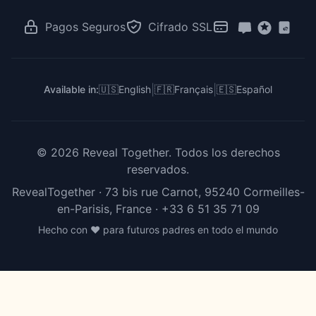
RevealTogether vs GenderReveal.live
Votación Revelación de Género
Revelación en el Trabajo
RevealTogether vs Zoom
Pagos Seguros
Cifrado SSL
Para Creadores e Influencers
RevealTogether vs DIY
RevealTogether vs Instagram
|
|
Available in:
🇺🇸
English
🇫🇷
Français
🇪🇸
Español
©
2026
Reveal Together.
Todos los derechos
reservados.
RevealTogether · 73 bis rue Carnot, 95240 Cormeilles-
en-Parisis, France ·
+33 6 51 35 71 09
Hecho con ❤️ para futuros padres en todo el mundo