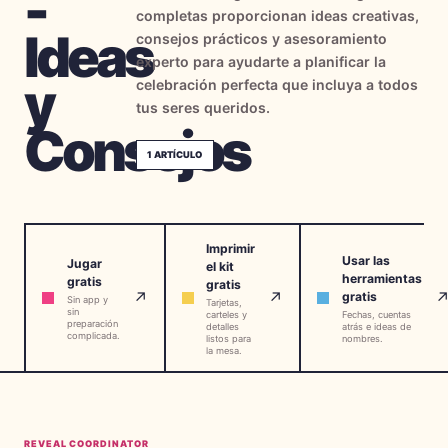
-
completas proporcionan ideas creativas,
→
Herramientas Gratis
5
Ideas
consejos prácticos y asesoramiento
experto para ayudarte a planificar la
→
Temas
12
y
celebración perfecta que incluya a todos
tus seres queridos.
Consejos
Iniciar Sesión
1
ARTÍCULO
Comenzar
Imprimir
Usar las
Jugar
el kit
herramientas
gratis
gratis
🇪🇸
🇺🇸
🇫🇷
ES
↗
↗
EN
FR
gratis
Sin app y
Tarjetas,
sin
carteles y
Fechas, cuentas
preparación
detalles
atrás e ideas de
complicada.
listos para
nombres.
la mesa.
REVEAL COORDINATOR