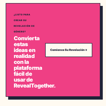
¿LISTO PARA
CREAR SU
REVELACIÓN DE
GÉNERO?
Convierta
estas
ideas en
Comience Su Revelación
→
realidad
con la
plataforma
fácil de
usar de
RevealTogether.