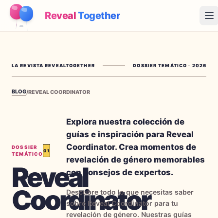
Reveal
Together
Op
Cómo Funciona
LA REVISTA REVEALTOGETHER
DOSSIER TEMÁTICO
·
2026
Demo
BLOG
/
REVEAL COORDINATOR
Juegos
Blog
Explora nuestra colección de
guías e inspiración para Reveal
Precios
Coordinator. Crea momentos de
DOSSIER
01
TEMÁTICO
revelación de género memorables
Reveal
Planear la fiesta
con consejos de expertos.
Juegos, imprimibles e ideas prácticas gratis
Coordinator
Descubre todo lo que necesitas saber
→
Kit imprimible gratis
Gratis
sobre Reveal Coordinator para tu
revelación de género. Nuestras guías