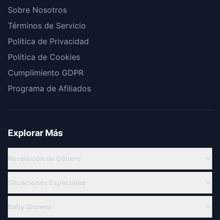
Sobre Nosotros
Términos de Servicio
Política de Privacidad
Política de Cookies
Cumplimiento GDPR
Programa de Afiliados
Explorar Más
Revelación de Género
Revelación Virtual
Situaciones Especiales
Revelación en Línea
Familia Militar
Temas de Revelación de Género
Baby Shower
Para Abuelos
Cuenta Regresiva Revelación