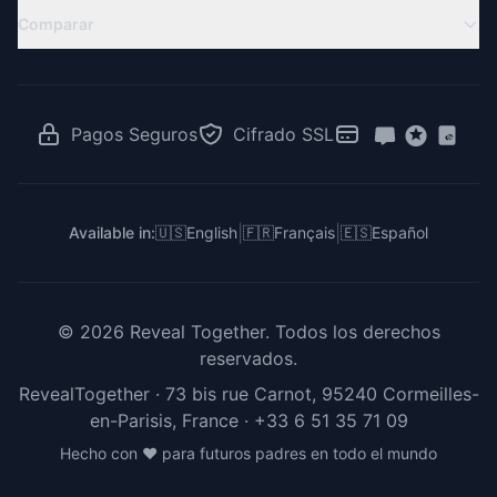
Baby Shower Virtual
Revelación a Distancia
Comparar
Ideas de Revelación
Ideas Baby Shower
Revelación de Gemelos
RevealTogether vs Canva
Juegos de Revelación
Revelación para Familias Latinas
RevealTogether vs GenderReveal.live
Votación Revelación de Género
Revelación en el Trabajo
RevealTogether vs Zoom
Pagos Seguros
Cifrado SSL
Para Creadores e Influencers
RevealTogether vs DIY
RevealTogether vs Instagram
|
|
Available in:
🇺🇸
English
🇫🇷
Français
🇪🇸
Español
©
2026
Reveal Together.
Todos los derechos
reservados.
RevealTogether · 73 bis rue Carnot, 95240 Cormeilles-
en-Parisis, France ·
+33 6 51 35 71 09
Hecho con ❤️ para futuros padres en todo el mundo