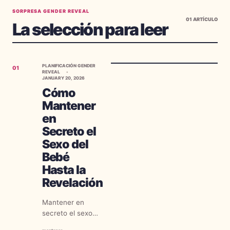
SORPRESA GENDER REVEAL
01
ARTÍCULO
La selección para leer
PLANIFICACIÓN GENDER
01
REVEAL
JANUARY 20, 2026
Cómo
Mantener
en
Secreto el
Sexo del
Bebé
Hasta la
Revelación
Mantener en
secreto el sexo
de tu bebé—ya