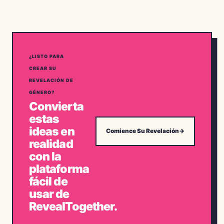
¿LISTO PARA
CREAR SU
REVELACIÓN DE
GÉNERO?
Convierta
estas
ideas en
Comience Su Revelación
→
realidad
con la
plataforma
fácil de
usar de
RevealTogether.