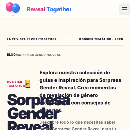
Reveal
Together
Op
Cómo Funciona
LA REVISTA REVEALTOGETHER
DOSSIER TEMÁTICO
·
2026
Demo
BLOG
/
SORPRESA GENDER REVEAL
Juegos
Blog
Explora nuestra colección de
guías e inspiración para Sorpresa
DOSSIER
01
Precios
TEMÁTICO
Gender Reveal. Crea momentos
Sorpresa
de revelación de género
Planear la fiesta
memorables con consejos de
Gender
Juegos, imprimibles e ideas prácticas gratis
expertos.
Reveal
→
Kit imprimible gratis
Gratis
Descubre todo lo que necesitas saber
sobre Sorpresa Gender Reveal para tu