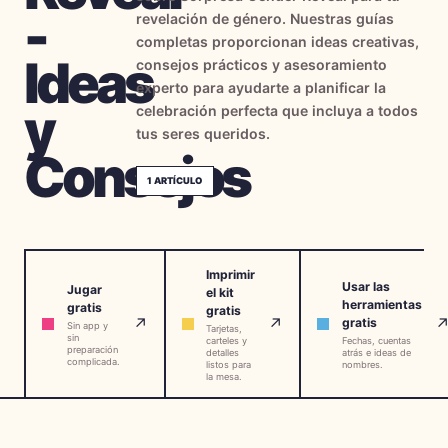
-
revelación de género. Nuestras guías
→
Herramientas Gratis
5
completas proporcionan ideas creativas,
Ideas
consejos prácticos y asesoramiento
→
Temas
12
experto para ayudarte a planificar la
y
celebración perfecta que incluya a todos
tus seres queridos.
Consejos
Iniciar Sesión
1
ARTÍCULO
Comenzar
Imprimir
Usar las
Jugar
el kit
🇪🇸
🇺🇸
🇫🇷
ES
EN
FR
herramientas
gratis
gratis
↗
↗
gratis
Sin app y
Tarjetas,
sin
carteles y
Fechas, cuentas
preparación
detalles
atrás e ideas de
complicada.
listos para
nombres.
la mesa.