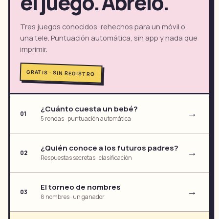
el juego. Ábrelo.
Tres juegos conocidos, rehechos para un móvil o
una tele. Puntuación automática, sin app y nada que
imprimir.
GRATIS · SIN REGISTRO
¿Cuánto cuesta un bebé?
→
01
5 rondas · puntuación automática
¿Quién conoce a los futuros padres?
→
02
Respuestas secretas · clasificación
El torneo de nombres
→
03
8 nombres · un ganador