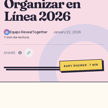
Organizar en
→
Herramientas Gratis
5
Línea 2026
→
Temas
12
Equipo RevealTogether
•
January 22, 2026
7
min de lectura
Iniciar Sesión
SHARE
Comenzar
MIN
7
·
BABY SHOWER
🇪🇸
🇺🇸
🇫🇷
ES
EN
FR