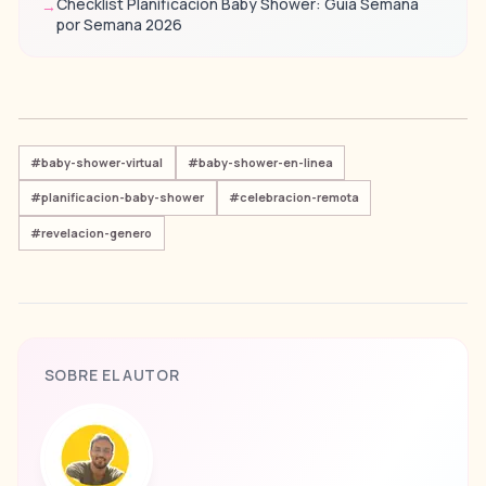
Checklist Planificación Baby Shower: Guía Semana
→
por Semana 2026
#
baby-shower-virtual
#
baby-shower-en-linea
#
planificacion-baby-shower
#
celebracion-remota
#
revelacion-genero
SOBRE EL AUTOR