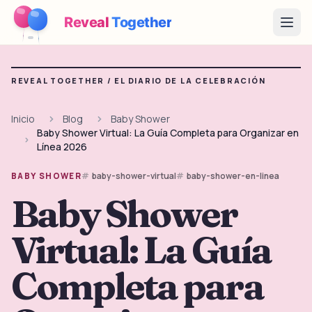
Reveal
Together
Open
Cómo Funciona
REVEAL TOGETHER /
EL DIARIO DE LA CELEBRACIÓN
Demo
Inicio
Blog
Baby Shower
Baby Shower Virtual: La Guía Completa para Organizar en
Juegos
Línea 2026
Blog
baby-shower-virtual
baby-shower-en-linea
BABY SHOWER
Baby Shower
Precios
Virtual: La Guía
Planear la fiesta
Juegos, imprimibles e ideas prácticas gratis
Completa para
→
Kit imprimible gratis
Gratis