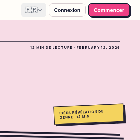
🇫🇷
Connexion
Commencer
12
MIN DE LECTURE
·
FEBRUARY 12, 2026
IDÉES RÉVÉLATION DE
MIN
12
·
GENRE