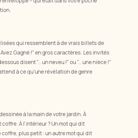
 enveloppe -- qui était dans votre poche
tion.
lisées qui ressemblent à de vrais billets de
 Avez Gagné !" en gros caractères. Les invités
essous disent "...un neveu !" ou "...une nièce !"
ttend à ce qu'une révélation de genre
dessinée à la main de votre jardin. À
coffre. À l'intérieur ? Un mot qui dit
offre, plus petit : un autre mot qui dit