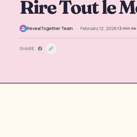
Rire Tout le 
RevealTogether Team
•
February 12, 2026
12
min de 
SHARE