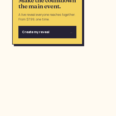
Make the countdown
the main event.
A live reveal everyone reaches together.
From $7.99, one time.
Create my reveal
→