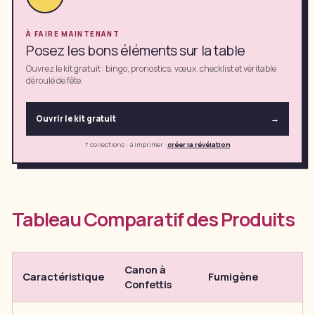
À FAIRE MAINTENANT
Posez les bons éléments sur la table
Ouvrez le kit gratuit : bingo, pronostics, vœux, checklist et véritable
déroulé de fête.
Ouvrir le kit gratuit
→
7 collections · à imprimer
·
créer la révélation
Tableau Comparatif des Produits
Canon à
Caractéristique
Fumigène
Confettis