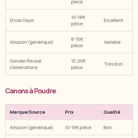
pièce
10-18€
Enola Gaye
Excellent
Qu
pièce
8-15€
Amazon (générique)
Variable
Li
pièce
Gender Reveal
15-25€
Sp
Très bon
Celebrations
pièce
ré
Canons à Poudre
Marque/Source
Prix
Qualité
N
Amazon (générique)
10-15€ pièce
Bon
Ai