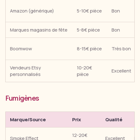
Amazon (générique)
5-10€ pièce
Bon
Marques magasins de fête
5-8€ pièce
Bon
Boomwow
8-15€ pièce
Très bon
Vendeurs Etsy
10-20€
Excellent
personnalisés
pièce
Fumigènes
Marque/Source
Prix
Qualité
No
12-20€
Smoke Effect
Excellent
Fu