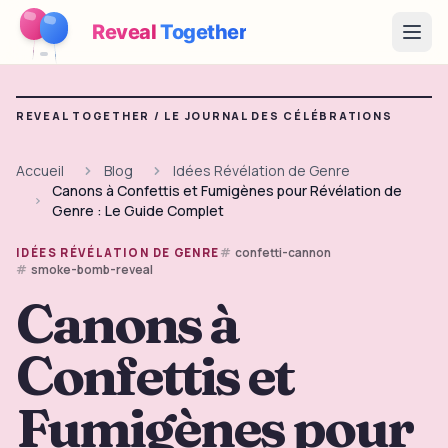
Reveal
Together
Open
Fonctionnement
REVEAL TOGETHER /
LE JOURNAL DES CÉLÉBRATIONS
Démo
Accueil
Blog
Idées Révélation de Genre
Canons à Confettis et Fumigènes pour Révélation de
Jeux
Genre : Le Guide Complet
Blog
confetti-cannon
IDÉES RÉVÉLATION DE GENRE
smoke-bomb-reveal
Tarifs
Canons à
Confettis et
Préparer la fête
Jeux, imprimables et idées pratiques gratuits
Fumigènes pour
→
Kit à imprimer gratuit
Gratuit