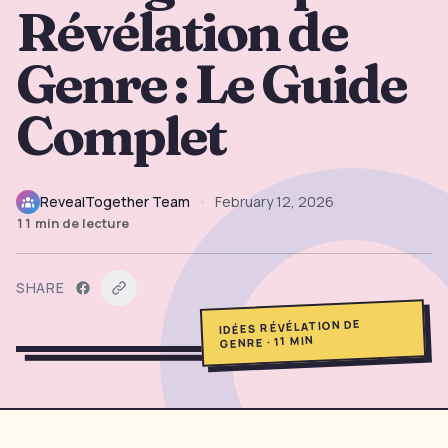
Révélation de
→
Outils Gratuits
5
Genre : Le Guide
→
Thèmes
12
Complet
Connexion
RevealTogether Team
•
February 12, 2026
Commencer
11
min de lecture
SHARE
🇫🇷
🇺🇸
🇪🇸
FR
EN
ES
IDÉES RÉVÉLATION DE
MIN
11
·
GENRE