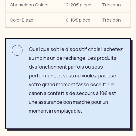
Chameleon Colors
12-20€ pièce
Très bon
Po
Color Blaze
10-18€ pièce
Très bon
À 
Quel que soit le dispositif choisi, achetez
i
au moins un de rechange. Les produits
dysfonctionnent parfois ou sous-
performent, et vous ne voulez pas que
votre grand moment fasse pschitt. Un
canon à confettis de secours à 10€ est
une assurance bon marché pour un
moment irremplaçable.