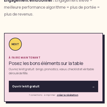
Engagement émotionnel :
Engagement élevé =
meilleure performance algorithme = plus de portée =
plus de revenus.
NEXT
À FAIRE MAINTENANT
Posez les bons éléments sur la table
Ouvrez le kit gratuit : bingo, pronostics, vœux, checklist et véritable
déroulé de fête.
Ouvrir le kit gratuit
→
7 collections · à imprimer
·
créer la révélation