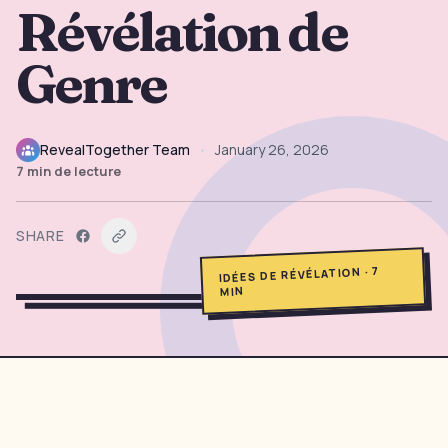
Révélation de
Outils Gratuits
Genre
Thèmes
RevealTogether Team
•
January 26, 2026
Connexion
7
min de lecture
Commencer
SHARE
7
·
IDÉES DE RÉVÉLATION
MIN
🇫🇷
🇺🇸
🇪
FR
EN