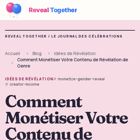
Reveal
Together
Fonctionnement
REVEAL TOGETHER /
LE JOURNAL DES CÉLÉBRATIONS
Démo
Accueil
Blog
Idées de Révélation
Comment Monétiser Votre Contenu de Révélation de
Jeux
Genre
Blog
monetize-gender-reveal
IDÉES DE RÉVÉLATION
creator-income
Tarifs
Comment
Monétiser Votre
Préparer la fête
Jeux, imprimables et idées pratiques gratuits
Contenu de
Kit à imprimer gratuit