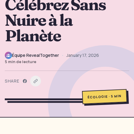
Célébrez Sans
→
Outils Gratuits
5
Nuire à la
→
Thèmes
12
Planète
Connexion
Équipe RevealTogether
•
January 17, 2026
5
min de lecture
Commencer
SHARE
🇫🇷
🇺🇸
🇪🇸
FR
EN
ES
MIN
5
·
ÉCOLOGIE