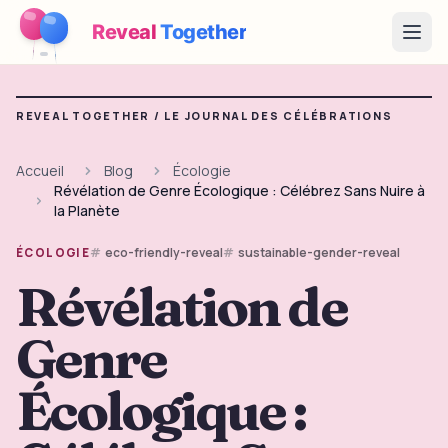
Reveal
Together
Open
Fonctionnement
REVEAL TOGETHER /
LE JOURNAL DES CÉLÉBRATIONS
Démo
Accueil
Blog
Écologie
Révélation de Genre Écologique : Célébrez Sans Nuire à
Jeux
la Planète
Blog
eco-friendly-reveal
sustainable-gender-reveal
ÉCOLOGIE
Révélation de
Tarifs
Genre
Préparer la fête
Jeux, imprimables et idées pratiques gratuits
Écologique :
→
Kit à imprimer gratuit
Gratuit