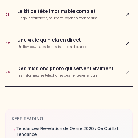
Le kit de fête imprimable complet
↗
01
Bingo, prédictions, souhaits, agenda et checklist.
Une vraie quiniela en direct
↗
02
Un lien pour la salle et la famille à distance.
Des missions photo qui servent vraiment
↗
03
Transformez les téléphones des invités en album.
KEEP READING
Tendances Révélation de Genre 2026 : Ce Qui Est
→
Tendance