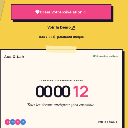
→
Outils Gratuits
5
Créer Votre Révélation
→
Thèmes
12
↗
Voir la Démo
Dès 7,99 $ · paiement unique
Connexion
Ana & Luis
18 proches en ligne
Commencer
LA RÉVÉLATION COMMENCE DANS
00
00
12
🇫🇷
🇺🇸
🇪🇸
FR
EN
ES
:
:
Tous les écrans atteignent zéro ensemble.
Voir la démo
R
M
S
D