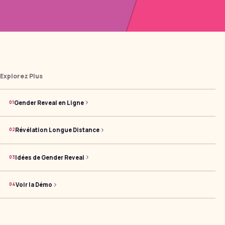
Explorez Plus
Gender Reveal en Ligne
0
1
Révélation Longue Distance
0
2
Idées de Gender Reveal
0
3
Voir la Démo
0
4