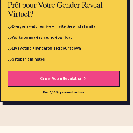
Prêt pour Votre Gender Reveal
Virtuel?
Everyone watches live — invite the whole family
Works on any device, no download
Live voting + synchronized countdown
Setup in 3 minutes
Créer Votre Révélation
Dès 7,99 $ · paiement unique