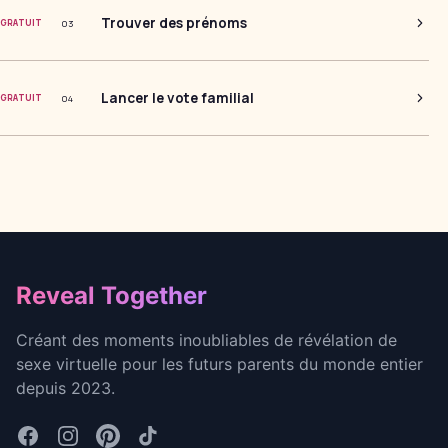
Trouver des prénoms
0
3
GRATUIT
Lancer le vote familial
0
4
GRATUIT
Footer
Reveal Together
Créant des moments inoubliables de révélation de
sexe virtuelle pour les futurs parents du monde entier
depuis 2023.