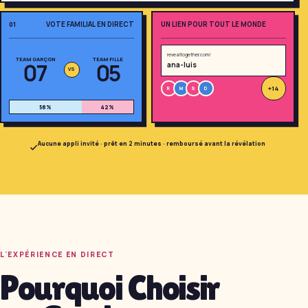
VOTE FAMILIAL EN DIRECT
UN LIEN POUR TOUT LE MONDE
01
revealtogether.com/
TEAM GARÇON
TEAM FILLE
07
05
ana-luis
VS
+14
R
M
S
D
58
%
42
%
Amusant, non ? Imaginez
toute votre famille en
Aucune appli invité · prêt en 2 minutes · remboursé avant la révélation
train de jouer.
Lancez le pari de votre
famille
Gratuit · 10 secondes · sans
inscription
L'EXPÉRIENCE EN DIRECT
Pourquoi Choisir