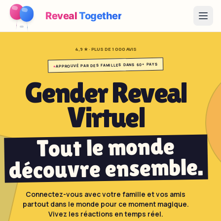
Reveal
Together
Open
4,9 ★ · PLUS DE 1 000 AVIS
Fonctionnement
APPROUVÉ PAR DES FAMILLES DANS 60+ PAYS
●
Démo
Gender Reveal
Jeux
Virtuel
Blog
Tout le monde
Tarifs
découvre ensemble.
Préparer la fête
Jeux, imprimables et idées pratiques gratuits
Connectez-vous avec votre famille et vos amis
partout dans le monde pour ce moment magique.
→
Kit à imprimer gratuit
Gratuit
Vivez les réactions en temps réel.