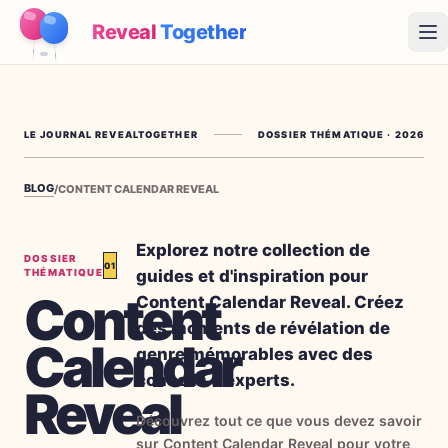
Reveal
Together
Op
Fonctionnement
LE JOURNAL REVEALTOGETHER
DOSSIER THÉMATIQUE
·
2026
Démo
BLOG
/
CONTENT CALENDAR REVEAL
Jeux
Blog
Explorez notre collection de
DOSSIER
01
guides et d'inspiration pour
THÉMATIQUE
Tarifs
Content
Content Calendar Reveal. Créez
des moments de révélation de
Calendar
Préparer la fête
genre mémorables avec des
Jeux, imprimables et idées pratiques gratuits
conseils d'experts.
Reveal
→
Kit à imprimer gratuit
Gratuit
Découvrez tout ce que vous devez savoir
sur Content Calendar Reveal pour votre