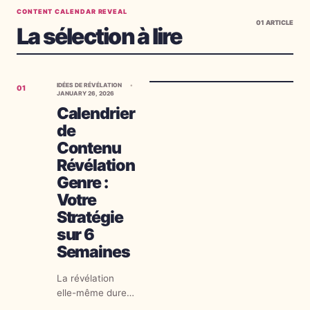
CONTENT CALENDAR REVEAL
01
ARTICLE
La sélection à lire
IDÉES DE RÉVÉLATION
01
JANUARY 26, 2026
Calendrier
de
Contenu
Révélation
Genre :
Votre
Stratégie
sur 6
Semaines
La révélation
elle-même dure
des secondes.