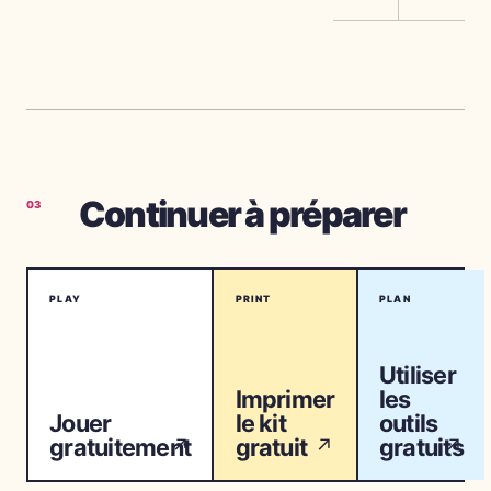
Continuer à préparer
03
PLAY
PRINT
PLAN
Utiliser
Imprimer
les
Jouer
le kit
outils
gratuitement
gratuit
gratuits
↗
↗
↗