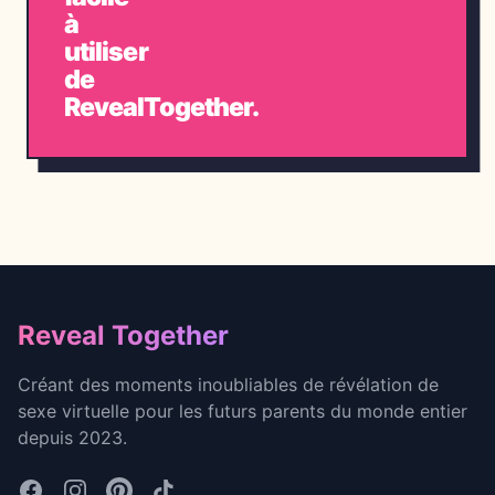
à
utiliser
de
RevealTogether.
Footer
Reveal Together
Créant des moments inoubliables de révélation de
sexe virtuelle pour les futurs parents du monde entier
depuis 2023.