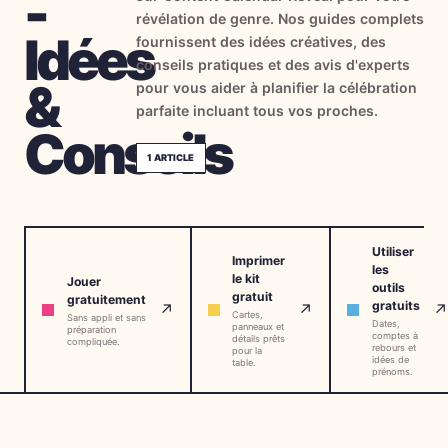
-
révélation de genre. Nos guides complets
→
Outils Gratuits
5
Idées
fournissent des idées créatives, des
conseils pratiques et des avis d'experts
→
Thèmes
12
&
pour vous aider à planifier la célébration
parfaite incluant tous vos proches.
Conseils
Connexion
1
ARTICLE
Commencer
Utiliser
Imprimer
les
le kit
Jouer
outils
🇫🇷
🇺🇸
🇪🇸
FR
EN
ES
gratuit
gratuitement
gratuits
↗
↗
↗
Cartes,
Sans appli et sans
Dates,
panneaux et
préparation
comptes à
détails prêts
compliquée.
rebours et
pour la
idées de
table.
prénoms.