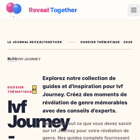
Reveal
Together
Op
Fonctionnement
LE JOURNAL REVEALTOGETHER
DOSSIER THÉMATIQUE
·
2026
Démo
BLOG
/
IVF JOURNEY
Jeux
Blog
Explorez notre collection de
guides et d'inspiration pour Ivf
DOSSIER
01
Tarifs
THÉMATIQUE
Journey. Créez des moments de
Ivf
révélation de genre mémorables
Préparer la fête
avec des conseils d'experts.
Journey
Jeux, imprimables et idées pratiques gratuits
Découvrez tout ce que vous devez savoir
-
→
Kit à imprimer gratuit
Gratuit
sur Ivf Journey pour votre révélation de
genre. Nos guides complets fournissent