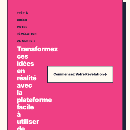
PRÊT À
CRÉER
VOTRE
RÉVÉLATION
DE GENRE ?
Transformez
ces
idées
en
Commencez Votre Révélation
→
réalité
avec
la
plateforme
facile
à
utiliser
de