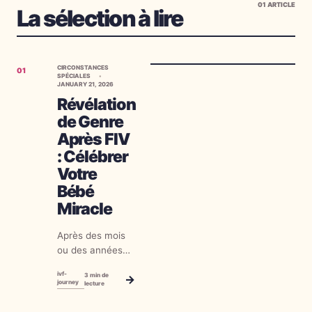
01
ARTICLE
La sélection à lire
CIRCONSTANCES
01
SPÉCIALES
JANUARY 21, 2026
Révélation
de Genre
Après FIV
: Célébrer
Votre
Bébé
Miracle
Après des mois
ou des années
de traitements
ivf-
3
min de
→
de fertilité,
journey
lecture
d'innombrables
visites médicales