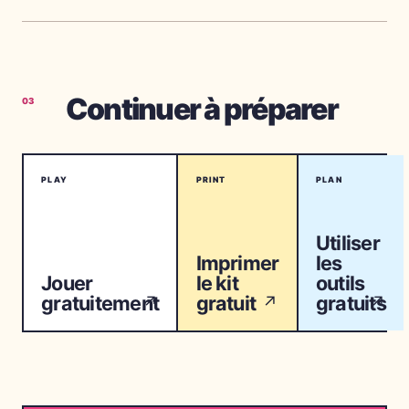
Continuer à préparer
03
PLAY
PRINT
PLAN
Utiliser
Imprimer
les
Jouer
le kit
outils
gratuitement
gratuit
gratuits
↗
↗
↗