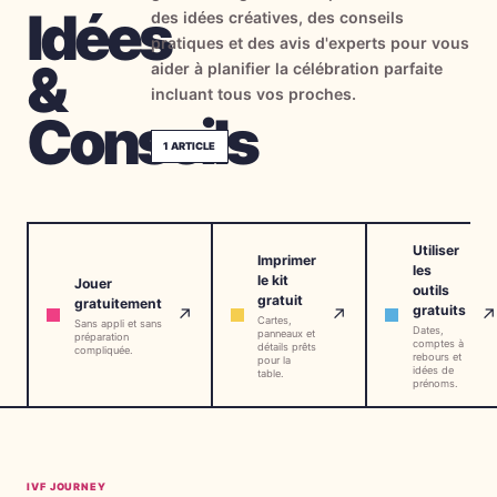
Idées
des idées créatives, des conseils
→
Outils Gratuits
5
pratiques et des avis d'experts pour vous
&
aider à planifier la célébration parfaite
→
Thèmes
12
incluant tous vos proches.
Conseils
1
ARTICLE
Connexion
Commencer
Utiliser
Imprimer
les
le kit
Jouer
outils
gratuit
gratuitement
gratuits
↗
↗
↗
Cartes,
🇫🇷
Sans appli et sans
🇺🇸
🇪🇸
FR
EN
ES
Dates,
panneaux et
préparation
comptes à
détails prêts
compliquée.
rebours et
pour la
idées de
table.
prénoms.
IVF JOURNEY