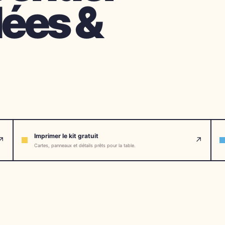
dées &
Imprimer le kit gratuit
↗
↗
Cartes, panneaux et détails prêts pour la table.