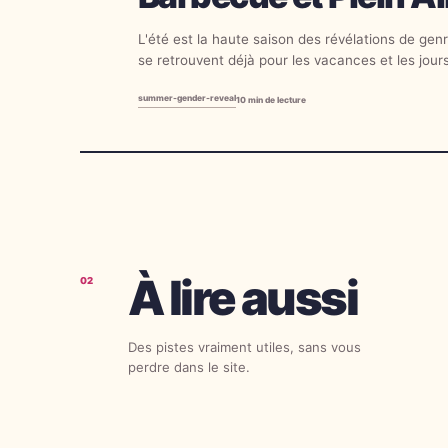
L'été est la haute saison des révélations de gen
se retrouvent déjà pour les vacances et les jours 
espace, lumière et une douzaine de méthodes...
summer-gender-reveal
10
min de lecture
À lire aussi
02
Des pistes vraiment utiles, sans vous
perdre dans le site.