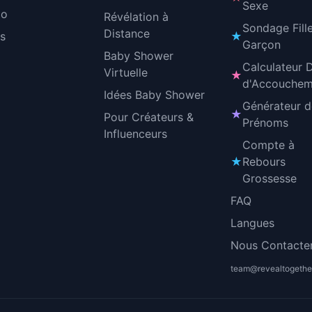
Sexe
o
Révélation à
Sondage Fill
Distance
fs
★
Garçon
Baby Shower
Calculateur 
Virtuelle
★
d'Accouchem
Idées Baby Shower
Générateur 
★
Pour Créateurs &
Prénoms
Influenceurs
Compte à
★
Rebours
Grossesse
FAQ
Langues
Nous Contacte
team@revealtogethe