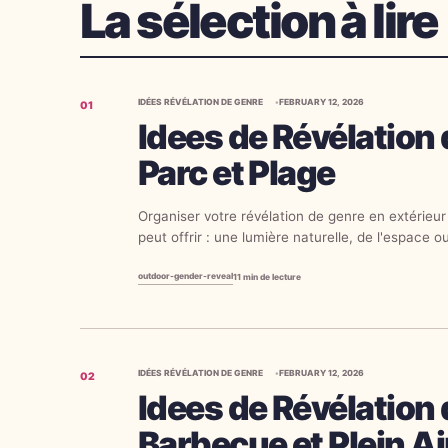
La sélection à lire
IDÉES RÉVÉLATION DE GENRE
FEBRUARY 12, 2026
01
Idees de Révélation 
Parc et Plage
Organiser votre révélation de genre en extérieu
peut offrir : une lumière naturelle, de l'espace 
photo magnifique sans effort. Que vous ayez...
outdoor-gender-reveal
11
min de lecture
IDÉES RÉVÉLATION DE GENRE
FEBRUARY 12, 2026
02
Idees de Révélation 
Barbecue et Plein Ai