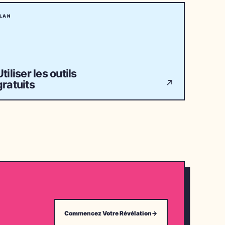
LAN
Utiliser les outils
gratuits
↗
Commencez Votre Révélation
→