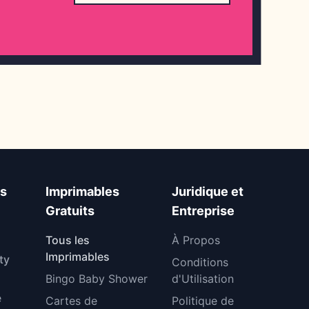
ts
Imprimables
Juridique et
Gratuits
Entreprise
Tous les
À Propos
Imprimables
ty
Conditions
Bingo Baby Shower
d'Utilisation
e
Cartes de
Politique de