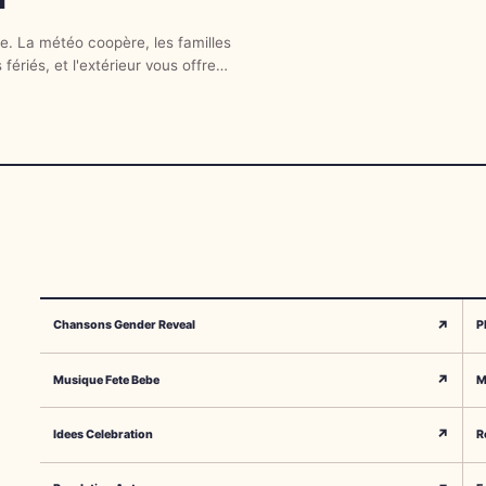
re. La météo coopère, les familles
fériés, et l'extérieur vous offre
↗
Chansons Gender Reveal
P
↗
Musique Fete Bebe
M
↗
Idees Celebration
R