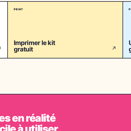
PRINT
P
Imprimer le kit
gratuit
↗
↗
s en réalité
ile à utiliser