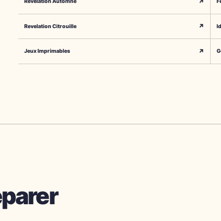
↗
Revelation Automne
F
↗
Revelation Citrouille
I
↗
Jeux Imprimables
G
éparer