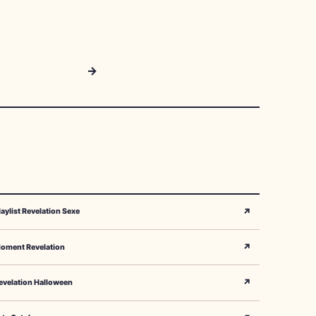
→
↗
laylist Revelation Sexe
↗
oment Revelation
↗
evelation Halloween