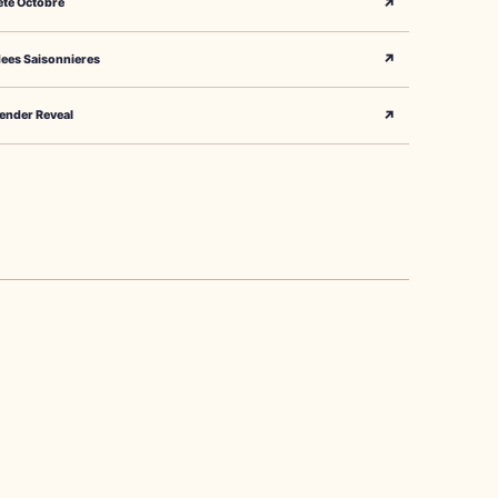
↗
ete Octobre
↗
dees Saisonnieres
↗
ender Reveal