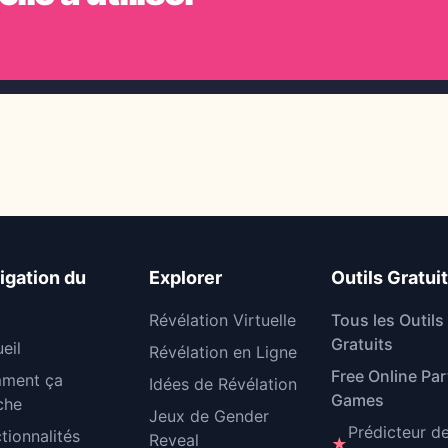
igation du
Explorer
Outils Gratui
e
Révélation Virtuelle
Tous les Outils
Gratuits
eil
Révélation en Ligne
Free Online Par
ment ça
Idées de Révélation
Games
che
Jeux de Gender
Prédicteur d
tionnalités
Reveal
★