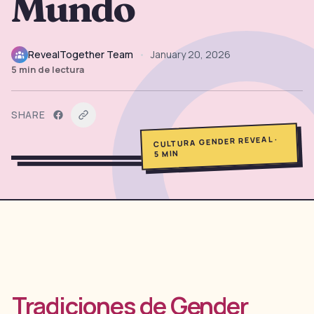
Mundo
→
Herramientas Gratis
5
→
Temas
RevealTogether Team
•
January 20, 2026
12
5
min de lectura
Iniciar Sesión
SHARE
·
CULTURA GENDER REVEAL
Comenzar
MIN
5
🇪🇸
🇺🇸
🇫🇷
ES
EN
FR
Tradiciones de Gender