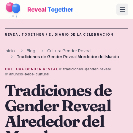
Reveal
Together
Open
Cómo Funciona
REVEAL TOGETHER /
EL DIARIO DE LA CELEBRACIÓN
Demo
Inicio
Blog
Cultura Gender Reveal
Tradiciones de Gender Reveal Alrededor del Mundo
Juegos
tradiciones-gender-reveal
CULTURA GENDER REVEAL
Blog
anuncio-bebe-cultural
Tradiciones de
Precios
Gender Reveal
Planear la fiesta
Juegos, imprimibles e ideas prácticas gratis
Alrededor del
→
Kit imprimible gratis
Gratis