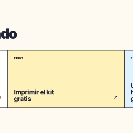
ndo
PRINT
P
Imprimir el kit
gratis
↗
↗