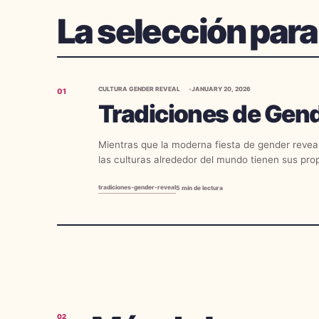
La selección para
CULTURA GENDER REVEAL
JANUARY 20, 2026
01
Tradiciones de Gen
Mientras que la moderna fiesta de gender reveal
las culturas alrededor del mundo tienen sus pro
celebrar el embarazo y anunciar el sexo del bebé
tradiciones-gender-reveal
5
min de lectura
02