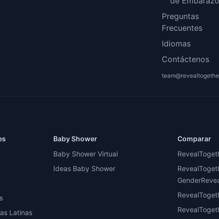
de Embaraz
Preguntas
Frecuentes
Idiomas
Contáctenos
team@revealtogethe
es
Baby Shower
Comparar
Baby Shower Virtual
RevealToget
Ideas Baby Shower
RevealToget
GenderReveal
a
RevealToget
s
RevealToget
ias Latinas