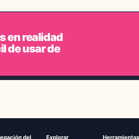
s en realidad
il de usar de
egación del
Explorar
Herramienta