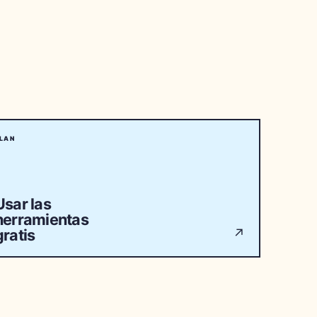
LAN
Usar las
herramientas
gratis
↗