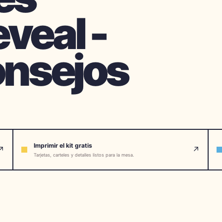
veal -
onsejos
Imprimir el kit gratis
↗
↗
Tarjetas, carteles y detalles listos para la mesa.