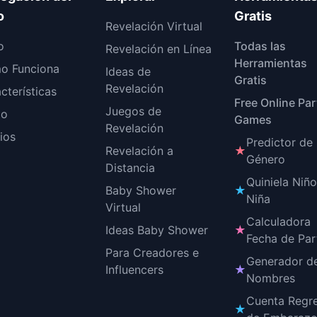
o
Gratis
Revelación Virtual
o
Todas las
Revelación en Línea
Herramientas
o Funciona
Ideas de
Gratis
Revelación
cterísticas
Free Online Par
Juegos de
o
Games
Revelación
ios
Predictor de
Revelación a
★
Género
Distancia
Quiniela Niñ
Baby Shower
★
Niña
Virtual
Calculadora
Ideas Baby Shower
★
Fecha de Par
Para Creadores e
Generador d
Influencers
★
Nombres
Cuenta Regr
★