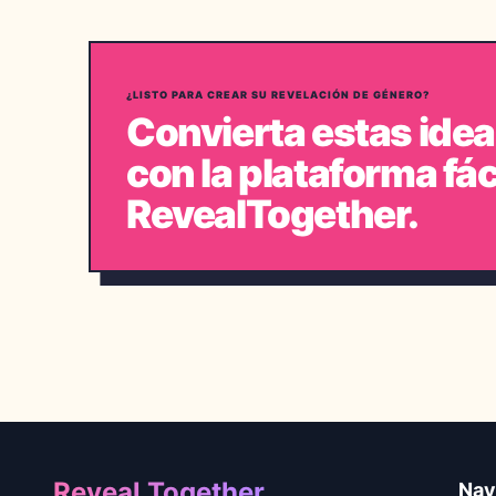
¿LISTO PARA CREAR SU REVELACIÓN DE GÉNERO?
Convierta estas idea
con la plataforma fác
RevealTogether.
Footer
Reveal Together
Nav