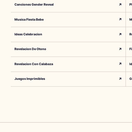
↗
Canciones Gender Reveal
P
↗
Musica Fiesta Bebe
M
↗
Ideas Celebracion
R
↗
Revelacion De Otono
F
↗
Revelacion Con Calabaza
I
↗
Juegos Imprimibles
G