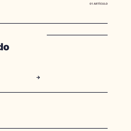
01
ARTÍCULO
do
→