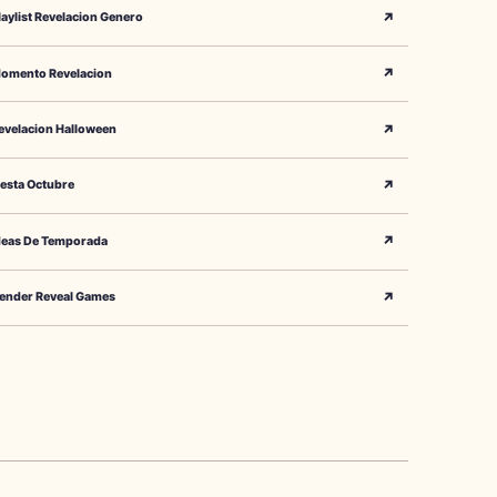
↗
laylist Revelacion Genero
↗
omento Revelacion
↗
evelacion Halloween
↗
iesta Octubre
↗
deas De Temporada
↗
ender Reveal Games