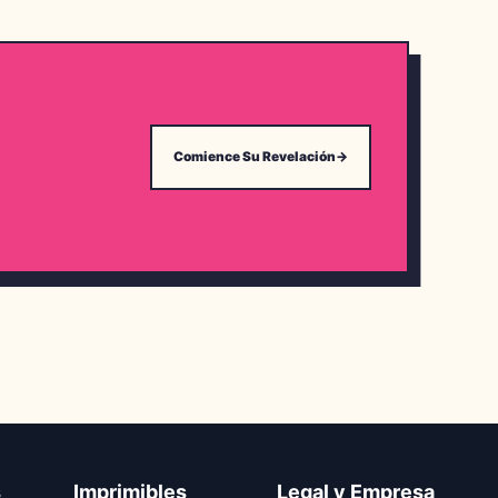
Comience Su Revelación
→
s
Imprimibles
Legal y Empresa