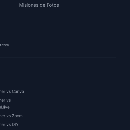
o
Misiones de Fotos
r.com
her vs Canva
her vs
.live
her vs Zoom
her vs DIY