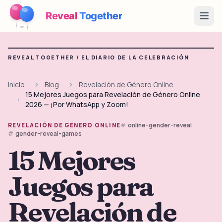
Reveal
Together
Open
Cómo Funciona
REVEAL TOGETHER /
EL DIARIO DE LA CELEBRACIÓN
Demo
Inicio
Blog
Revelación de Género Online
15 Mejores Juegos para Revelación de Género Online
Juegos
2026 — ¡Por WhatsApp y Zoom!
Blog
online-gender-reveal
REVELACIÓN DE GÉNERO ONLINE
gender-reveal-games
Precios
15 Mejores
Juegos para
Planear la fiesta
Juegos, imprimibles e ideas prácticas gratis
Revelación de
→
Kit imprimible gratis
Gratis