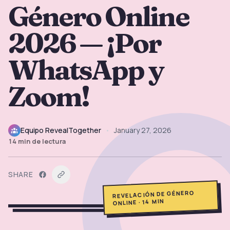
Género Online
→
Herramientas Gratis
5
2026 — ¡Por
→
Temas
12
WhatsApp y
Iniciar Sesión
Zoom!
Comenzar
Equipo RevealTogether
•
January 27, 2026
14
min de lectura
🇪🇸
🇺🇸
🇫🇷
ES
EN
FR
SHARE
REVELACIÓN DE GÉNERO
MIN
14
·
ONLINE