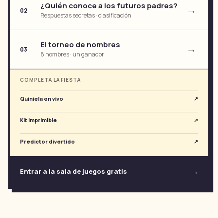
¿Quién conoce a los futuros padres?
→
02
Respuestas secretas · clasificación
El torneo de nombres
→
03
8 nombres · un ganador
COMPLETA LA FIESTA
Quiniela en vivo
↗
Kit imprimible
↗
Predictor divertido
↗
Entrar a la sala de juegos gratis
→