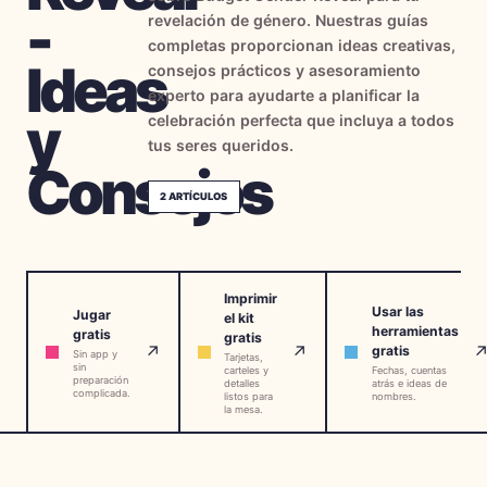
-
revelación de género. Nuestras guías
→
Herramientas Gratis
5
completas proporcionan ideas creativas,
Ideas
consejos prácticos y asesoramiento
→
Temas
12
experto para ayudarte a planificar la
y
celebración perfecta que incluya a todos
tus seres queridos.
Consejos
Iniciar Sesión
2
ARTÍCULOS
Comenzar
Imprimir
Usar las
Jugar
el kit
🇪🇸
🇺🇸
🇫🇷
ES
EN
FR
herramientas
gratis
gratis
↗
↗
gratis
Sin app y
Tarjetas,
sin
carteles y
Fechas, cuentas
preparación
detalles
atrás e ideas de
complicada.
listos para
nombres.
la mesa.