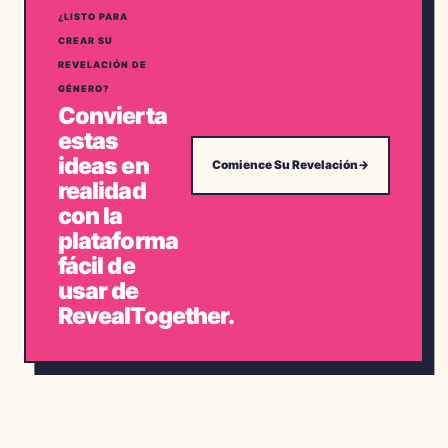
¿LISTO PARA
CREAR SU
REVELACIÓN DE
GÉNERO?
Convierta
estas
ideas en
Comience Su Revelación
→
realidad
con la
plataforma
fácil de
usar de
RevealTogether.