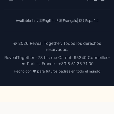
Para Creadores e Influencers
RevealTogether vs DIY
RevealTogether vs Instagram
|
|
Available in:
🇺🇸
English
🇫🇷
Français
🇪🇸
Español
©
2026
Reveal Together.
Todos los derechos
reservados.
RevealTogether · 73 bis rue Carnot, 95240 Cormeilles-
en-Parisis, France ·
+33 6 51 35 71 09
Hecho con ❤️ para futuros padres en todo el mundo