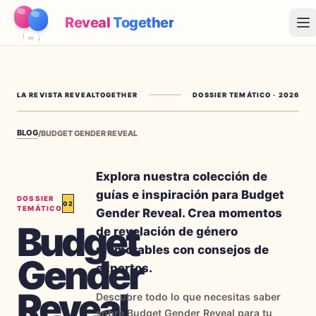
Reveal
Together
Op
Cómo Funciona
LA REVISTA REVEALTOGETHER
DOSSIER TEMÁTICO
·
2026
Demo
BLOG
/
BUDGET GENDER REVEAL
Juegos
Blog
Explora nuestra colección de
guías e inspiración para Budget
DOSSIER
02
Precios
TEMÁTICO
Gender Reveal. Crea momentos
Budget
de revelación de género
Planear la fiesta
memorables con consejos de
Gender
Juegos, imprimibles e ideas prácticas gratis
expertos.
Reveal
→
Kit imprimible gratis
Gratis
Descubre todo lo que necesitas saber
sobre Budget Gender Reveal para tu