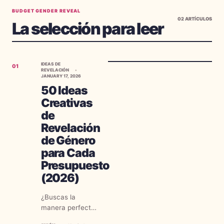
BUDGET GENDER REVEAL
02
ARTÍCULOS
La selección para leer
IDEAS DE
01
REVELACIÓN
JANUARY 17, 2026
50 Ideas
Creativas
de
Revelación
de Género
para Cada
Presupuesto
(2026)
¿Buscas la
manera perfecta
de anunciar el