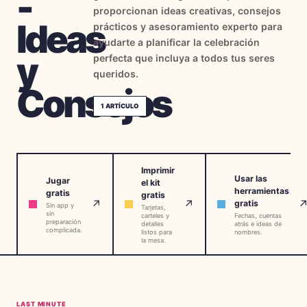
-
proporcionan ideas creativas, consejos
→
Herramientas Gratis
5
Ideas
prácticos y asesoramiento experto para
ayudarte a planificar la celebración
→
Temas
12
y
perfecta que incluya a todos tus seres
queridos.
Consejos
Iniciar Sesión
1
ARTÍCULO
Comenzar
Imprimir
Usar las
Jugar
el kit
herramientas
gratis
gratis
🇪🇸
🇺🇸
🇫🇷
ES
↗
↗
EN
FR
gratis
Sin app y
Tarjetas,
sin
carteles y
Fechas, cuentas
preparación
detalles
atrás e ideas de
complicada.
listos para
nombres.
la mesa.
LAST MINUTE