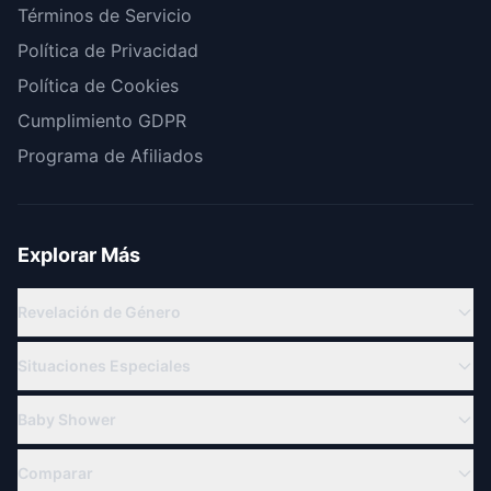
Términos de Servicio
Política de Privacidad
Política de Cookies
Cumplimiento GDPR
Programa de Afiliados
Explorar Más
Revelación de Género
Revelación Virtual
Situaciones Especiales
Revelación en Línea
Familia Militar
Temas de Revelación de Género
Baby Shower
Para Abuelos
Cuenta Regresiva Revelación
Baby Shower Virtual
Revelación a Distancia
Comparar
Ideas de Revelación
Ideas Baby Shower