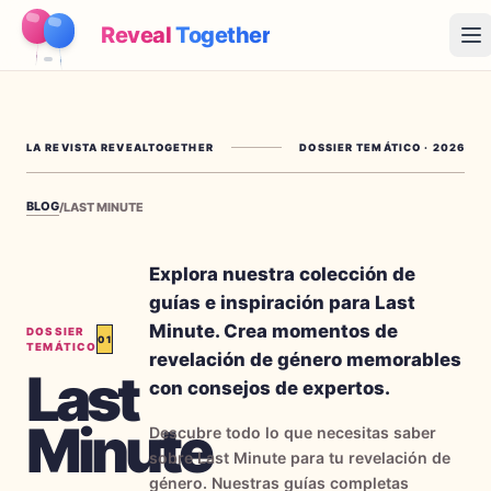
Reveal
Together
Op
Cómo Funciona
LA REVISTA REVEALTOGETHER
DOSSIER TEMÁTICO
·
2026
Demo
BLOG
/
LAST MINUTE
Juegos
Blog
Explora nuestra colección de
guías e inspiración para Last
Precios
Minute. Crea momentos de
DOSSIER
01
TEMÁTICO
revelación de género memorables
Last
Planear la fiesta
con consejos de expertos.
Juegos, imprimibles e ideas prácticas gratis
Minute
Descubre todo lo que necesitas saber
→
Kit imprimible gratis
Gratis
sobre Last Minute para tu revelación de
género. Nuestras guías completas