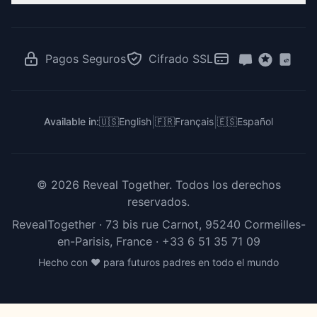
Revelación de Gemelos
RevealTogether vs Canva
Juegos de Revelación
Revelación para Familias Latinas
RevealTogether vs GenderReveal.live
Votación Revelación de Género
Revelación en el Trabajo
RevealTogether vs Zoom
Pagos Seguros
Cifrado SSL
Para Creadores e Influencers
RevealTogether vs DIY
RevealTogether vs Instagram
|
|
Available in:
🇺🇸
English
🇫🇷
Français
🇪🇸
Español
©
2026
Reveal Together.
Todos los derechos
reservados.
RevealTogether · 73 bis rue Carnot, 95240 Cormeilles-
en-Parisis, France ·
+33 6 51 35 71 09
Hecho con ❤️ para futuros padres en todo el mundo