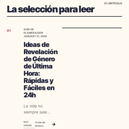
01
ARTÍCULO
La selección para leer
GUÍA DE
01
PLANIFICACIÓN
JANUARY 21, 2026
Ideas de
Revelación
de Género
de Última
Hora:
Rápidas y
Fáciles en
24h
La vida no
siempre sale
según lo
last-
4
min de
→
planeado. Tal vez
minute
lectura