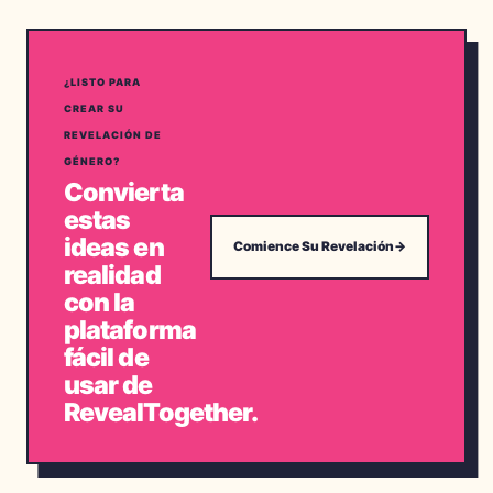
¿LISTO PARA
CREAR SU
REVELACIÓN DE
GÉNERO?
Convierta
estas
ideas en
Comience Su Revelación
→
realidad
con la
plataforma
fácil de
usar de
RevealTogether.