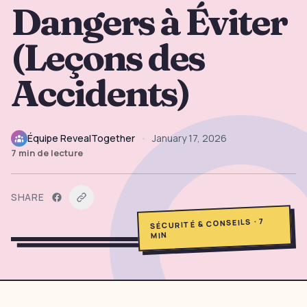
Dangers à Éviter
→
Outils Gratuits
5
(Leçons des
→
Thèmes
12
Accidents)
Connexion
Équipe RevealTogether
•
January 17, 2026
Commencer
7
min de lecture
SHARE
🇫🇷
🇺🇸
🇪🇸
FR
EN
ES
7
·
SÉCURITÉ & CONSEILS
MIN