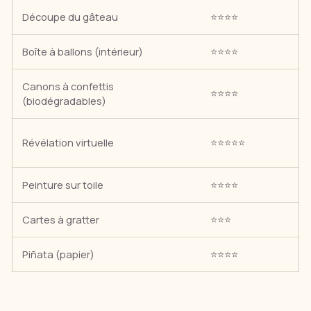
Découpe du gâteau
⭐⭐⭐⭐
Boîte à ballons (intérieur)
⭐⭐⭐⭐
Canons à confettis
⭐⭐⭐⭐
(biodégradables)
Révélation virtuelle
⭐⭐⭐⭐⭐
Peinture sur toile
⭐⭐⭐⭐
Cartes à gratter
⭐⭐⭐
Piñata (papier)
⭐⭐⭐⭐