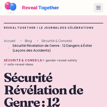
Reveal
Together
Open
Fonctionnement
REVEAL TOGETHER /
LE JOURNAL DES CÉLÉBRATIONS
Démo
Accueil
Blog
Sécurité & Conseils
Sécurité Révélation de Genre : 12 Dangers à Éviter
Jeux
(Leçons des Accidents)
Blog
gender-reveal-safety
SÉCURITÉ & CONSEILS
safe-reveal-ideas
Tarifs
Sécurité
Révélation de
Préparer la fête
Jeux, imprimables et idées pratiques gratuits
Genre : 12
→
Kit à imprimer gratuit
Gratuit