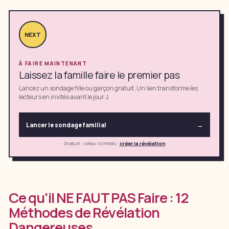
NEXT
À FAIRE MAINTENANT
Laissez la famille faire le premier pas
Lancez un sondage fille ou garçon gratuit. Un lien transforme les
lecteurs en invités avant le jour J.
Lancer le sondage familial
→
Gratuit · votes illimités
·
créer la révélation
Ce qu'il NE FAUT PAS Faire : 12
Méthodes de Révélation
Dangereuses