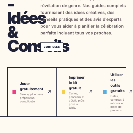
-
révélation de genre. Nos guides complets
→
Outils Gratuits
5
Idées
fournissent des idées créatives, des
conseils pratiques et des avis d'experts
→
Thèmes
12
&
pour vous aider à planifier la célébration
parfaite incluant tous vos proches.
Conseils
Connexion
2
ARTICLES
Commencer
Utiliser
Imprimer
les
le kit
Jouer
outils
🇫🇷
🇺🇸
🇪🇸
FR
EN
ES
gratuit
gratuitement
gratuits
↗
↗
↗
Cartes,
Sans appli et sans
Dates,
panneaux et
préparation
comptes à
détails prêts
compliquée.
rebours et
pour la
idées de
table.
prénoms.