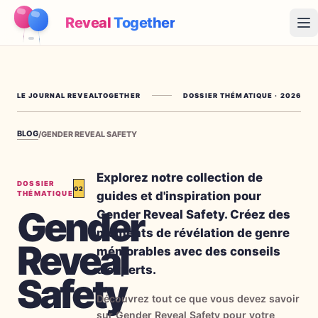
Reveal
Together
Op
Fonctionnement
LE JOURNAL REVEALTOGETHER
DOSSIER THÉMATIQUE
·
2026
Démo
BLOG
/
GENDER REVEAL SAFETY
Jeux
Blog
Explorez notre collection de
DOSSIER
02
guides et d'inspiration pour
THÉMATIQUE
Tarifs
Gender
Gender Reveal Safety. Créez des
moments de révélation de genre
Reveal
Préparer la fête
mémorables avec des conseils
Jeux, imprimables et idées pratiques gratuits
d'experts.
Safety
→
Kit à imprimer gratuit
Gratuit
Découvrez tout ce que vous devez savoir
sur Gender Reveal Safety pour votre