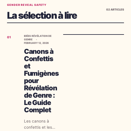
GENDER REVEAL SAFETY
02
ARTICLES
La sélection à lire
IDÉES RÉVÉLATION DE
01
GENRE
FEBRUARY 12, 2026
Canons à
Confettis
et
Fumigènes
pour
Révélation
de Genre :
Le Guide
Complet
Les canons à
confettis et les