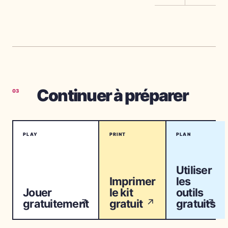
Continuer à préparer
03
PLAY
PRINT
PLAN
Utiliser
Imprimer
les
Jouer
le kit
outils
gratuitement
gratuit
gratuits
↗
↗
↗