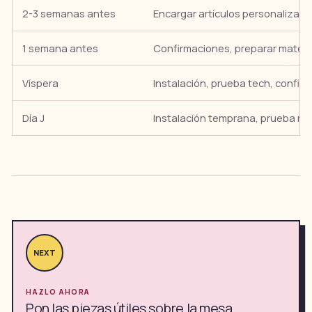
2-3 semanas antes
Encargar artículos personalizado
1 semana antes
Confirmaciones, preparar materi
Víspera
Instalación, prueba tech, confir
Día J
Instalación temprana, prueba reve
NEXT
HAZLO AHORA
Pon las piezas útiles sobre la mesa