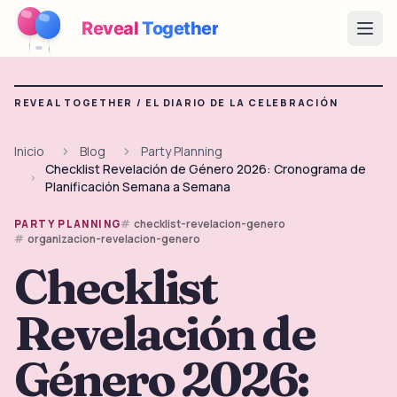
Reveal
Together
Open
Cómo Funciona
REVEAL TOGETHER /
EL DIARIO DE LA CELEBRACIÓN
Demo
Inicio
Blog
Party Planning
Checklist Revelación de Género 2026: Cronograma de
Juegos
Planificación Semana a Semana
Blog
checklist-revelacion-genero
PARTY PLANNING
organizacion-revelacion-genero
Precios
Checklist
Revelación de
Planear la fiesta
Juegos, imprimibles e ideas prácticas gratis
Género 2026:
→
Kit imprimible gratis
Gratis