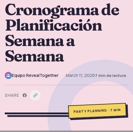
Cronograma de
→
Herramientas Gratis
5
Planificación
→
Temas
12
Semana a
Iniciar Sesión
Semana
Comenzar
Equipo RevealTogether
•
March 11, 2026
7
min de lectura
🇪🇸
🇺🇸
🇫🇷
ES
EN
FR
SHARE
MIN
7
·
PARTY PLANNING