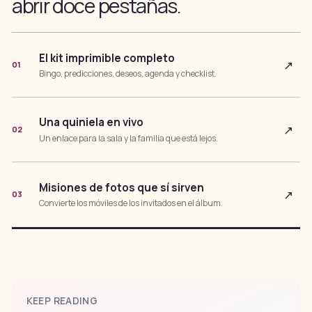
abrir doce pestañas.
El kit imprimible completo
↗
01
Bingo, predicciones, deseos, agenda y checklist.
Una quiniela en vivo
↗
02
Un enlace para la sala y la familia que está lejos.
Misiones de fotos que sí sirven
↗
03
Convierte los móviles de los invitados en el álbum.
KEEP READING