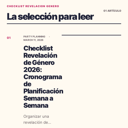
CHECKLIST REVELACION GENERO
01
ARTÍCULO
La selección para leer
PARTY PLANNING
01
MARCH 11, 2026
Checklist
Revelación
de Género
2026:
Cronograma
de
Planificación
Semana a
Semana
Organizar una
revelación de