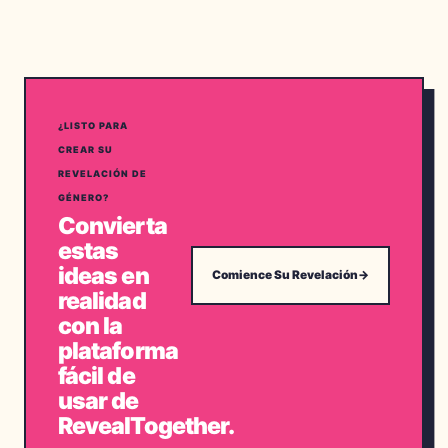
¿LISTO PARA
CREAR SU
REVELACIÓN DE
GÉNERO?
Convierta
estas
ideas en
Comience Su Revelación
→
realidad
con la
plataforma
fácil de
usar de
RevealTogether.