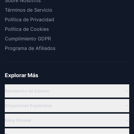
Sobre Nosotros
Términos de Servicio
Política de Privacidad
Política de Cookies
Cumplimiento GDPR
Programa de Afiliados
Explorar Más
Revelación de Género
Revelación Virtual
Situaciones Especiales
Revelación en Línea
Familia Militar
Temas de Revelación de Género
Baby Shower
Para Abuelos
Cuenta Regresiva Revelación
Baby Shower Virtual
Revelación a Distancia