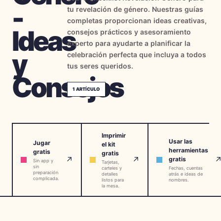
-
tu revelación de género. Nuestras guías
→
Herramientas Gratis
5
completas proporcionan ideas creativas,
Ideas
consejos prácticos y asesoramiento
→
Temas
12
experto para ayudarte a planificar la
y
celebración perfecta que incluya a todos
tus seres queridos.
Consejos
Iniciar Sesión
1
ARTÍCULO
Comenzar
Imprimir
Usar las
Jugar
el kit
🇪🇸
🇺🇸
🇫🇷
ES
EN
FR
herramientas
gratis
gratis
↗
↗
gratis
Sin app y
Tarjetas,
sin
carteles y
Fechas, cuentas
preparación
detalles
atrás e ideas de
complicada.
listos para
nombres.
la mesa.