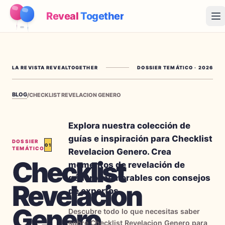
Reveal
Together
Op
Cómo Funciona
LA REVISTA REVEALTOGETHER
DOSSIER TEMÁTICO
·
2026
Demo
BLOG
/
CHECKLIST REVELACION GENERO
Juegos
Blog
Explora nuestra colección de
guías e inspiración para Checklist
DOSSIER
01
Precios
TEMÁTICO
Revelacion Genero. Crea
Checklist
momentos de revelación de
Planear la fiesta
género memorables con consejos
Revelacion
Juegos, imprimibles e ideas prácticas gratis
de expertos.
Genero
→
Kit imprimible gratis
Gratis
Descubre todo lo que necesitas saber
sobre Checklist Revelacion Genero para