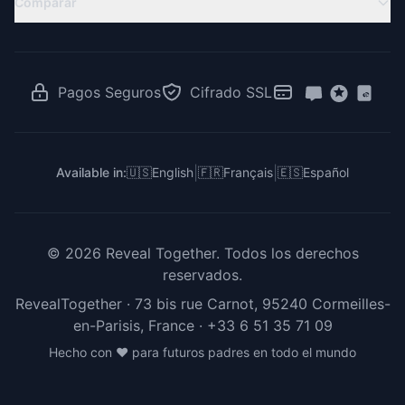
Comparar
Ideas de Revelación
Ideas Baby Shower
Revelación de Gemelos
RevealTogether vs Canva
Juegos de Revelación
Revelación para Familias Latinas
RevealTogether vs GenderReveal.live
Votación Revelación de Género
Revelación en el Trabajo
RevealTogether vs Zoom
Pagos Seguros
Cifrado SSL
Para Creadores e Influencers
RevealTogether vs DIY
RevealTogether vs Instagram
|
|
Available in:
🇺🇸
English
🇫🇷
Français
🇪🇸
Español
©
2026
Reveal Together.
Todos los derechos
reservados.
RevealTogether · 73 bis rue Carnot, 95240 Cormeilles-
en-Parisis, France ·
+33 6 51 35 71 09
Hecho con ❤️ para futuros padres en todo el mundo