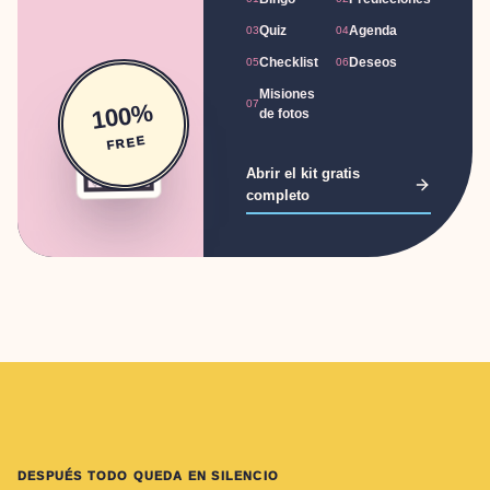
Quiz
Agenda
03
04
Checklist
Deseos
05
06
Misiones
07
100%
01 /
de fotos
FREE
REVEALTOGETHER
08
01
O
G
N
I
B
FREE
Abrir el kit gratis
completo
DESPUÉS TODO QUEDA EN SILENCIO