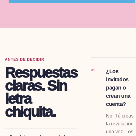
ANTES DE DECIDIR
Respuestas
¿Los
01
invitados
claras. Sin
pagan o
letra
crean una
cuenta?
chiquita.
No. Tú creas
la revelación
una vez. Los