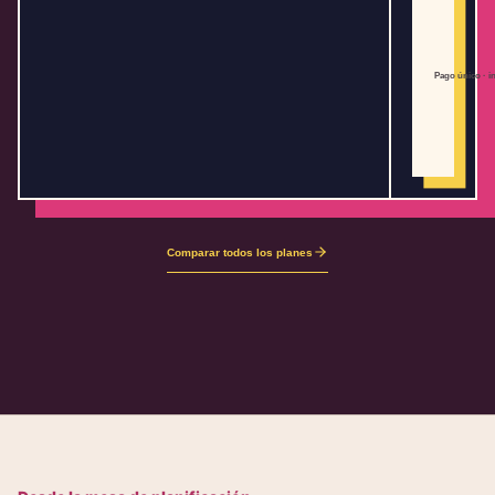
Pago único · i
Comparar todos los planes