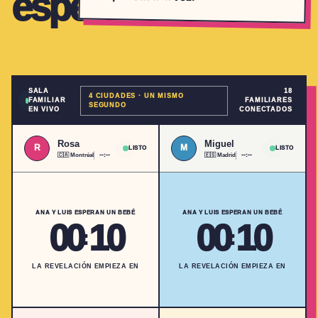
esperar.
SALA
18
4 CIUDADES · UN MISMO
FAMILIAR
FAMILIARES
SEGUNDO
EN VIVO
CONECTADOS
Rosa
Miguel
R
M
LISTO
LISTO
🇨🇦
Montréal
--:--
🇪🇸
Madrid
--:--
ANA Y LUIS ESPERAN UN BEBÉ
ANA Y LUIS ESPERAN UN BEBÉ
00
10
00
10
:
:
LA REVELACIÓN EMPIEZA EN
LA REVELACIÓN EMPIEZA EN