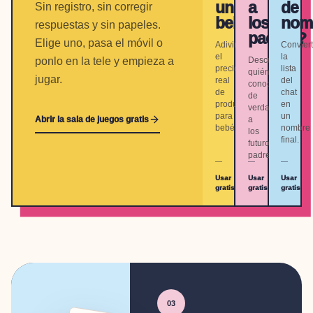
un
a
de
Sin registro, sin corregir
bebé?
los
nom
respuestas y sin papeles.
padres?
Elige uno, pasa el móvil o
Adivina
Convier
el
la
ponlo en la tele y empieza a
Descubre
precio
lista
quién
jugar.
real
del
conoce
de
chat
de
productos
en
verdad
para
un
Abrir la sala de juegos gratis
a
bebé.
nombre
los
final.
futuros
padres.
Usar
Usar
Usar
gratis
gratis
gratis
03