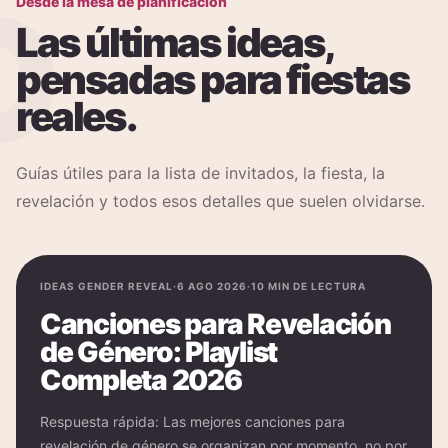
D
Desde la mesa de planificación
Las últimas ideas,
pensadas para fiestas
reales.
Guías útiles para la lista de invitados, la fiesta, la
revelación y todos esos detalles que suelen olvidarse.
IDEAS GENDER REVEAL
·
6 AGO 2026
·
10
MIN DE LECTURA
EMPIEZA AQUÍ
Canciones para Revelación
de Género: Playlist
Completa 2026
Respuesta rápida: Las mejores canciones para
revelación de género se organizan por momento, no por