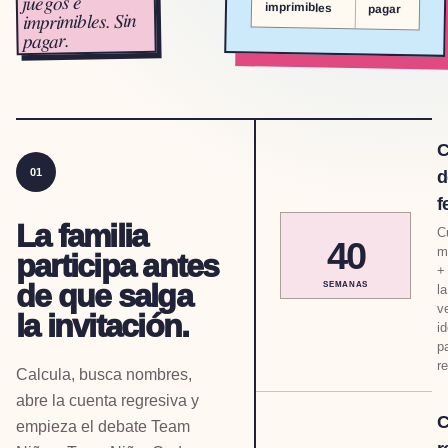
juegos e
imprimibles
pagar
imprimibles. Sin
pagar.
C
01
d
f
La familia
C
40
m
participa antes
+
de que salga
SEMANAS
la
v
la invitación.
id
p
re
Calcula, busca nombres,
abre la cuenta regresiva y
C
empieza el debate Team