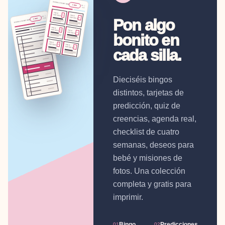
REVEALTOGETHER
FREE
01 /
08
TIME
CAPSULE
1
TIME
01 /
CAPSULE
Pon algo
2
08
FREE
REVEALTOGETHER
TIME
CAPSULE
3
TIME
CAPSULE
bonito en
4
1
0
TIME
CAPSULE
5
TIME
CAPSULE
2
6
0
cada silla.
3
0
4
0
5
0
Dieciséis bingos
6
0
7
0
distintos, tarjetas de
8
0
predicción, quiz de
creencias, agenda real,
checklist de cuatro
semanas, deseos para
bebé y misiones de
fotos. Una colección
completa y gratis para
imprimir.
Bingo
Predicciones
01
02