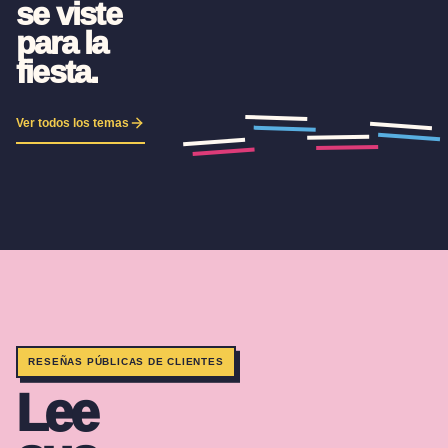
se viste
para la
fiesta.
TWINKLE
FOOTBALL
STAR
FIESTA
HALLOWEEN
Ver todos los temas
RESEÑAS PÚBLICAS DE CLIENTES
Lee