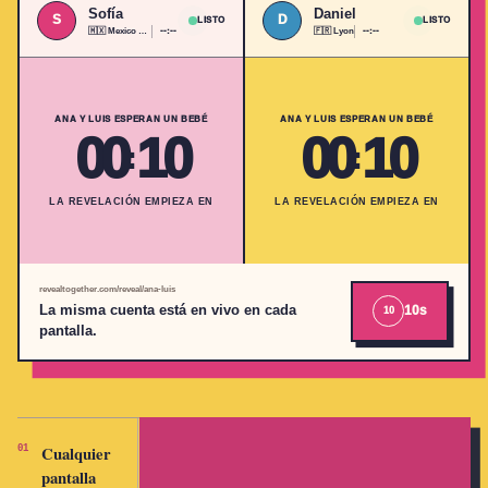
Sofía
Daniel
S
D
LISTO
LISTO
🇲🇽
Mexico City
--:--
🇫🇷
Lyon
--:--
ANA Y LUIS ESPERAN UN BEBÉ
ANA Y LUIS ESPERAN UN BEBÉ
00
10
00
10
:
:
LA REVELACIÓN EMPIEZA EN
LA REVELACIÓN EMPIEZA EN
revealtogether.com/reveal/ana-luis
La misma cuenta está en vivo en cada
10s
10
pantalla.
Cualquier
Un solo
Link
Tu
0
1
0
2
0
3
0
4
pantalla
segundo
privado
tema