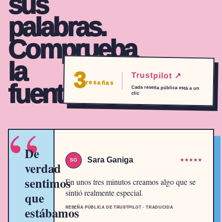
sus
palabras.
Comprueba
la
3
Trustpilot ↗
reseñas
fuente.
Cada reseña pública está a un
clic
“
De
Sara Ganiga
SG
★★★★★
verdad
sentimos
En unos tres minutos creamos algo que se
sintió realmente especial.
que
estábamos
RESEÑA PÚBLICA DE TRUSTPILOT · TRADUCIDA