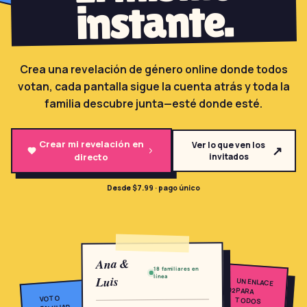
instante.
→
Herramientas Gratis
5
→
Temas
12
Crea una revelación de género online donde todos
votan, cada pantalla sigue la cuenta atrás y toda la
familia descubre junta—esté donde esté.
Iniciar Sesión
Crear mi revelación en
Ver lo que ven los
↗
Comenzar
directo
invitados
Desde $7.99 · pago único
🇪🇸
🇺🇸
🇫🇷
ES
EN
FR
Ana &
18 familiares en
línea
Luis
UN ENLACE
02
PARA
VOTO
TODOS