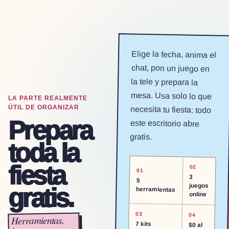
Elige la fecha, anima el
chat, pon un juego en
la tele y prepara la
mesa. Usa solo lo que
necesita tu fiesta: todo
este escritorio abre
LA PARTE REALMENTE
ÚTIL DE ORGANIZAR
Prepara
gratis.
toda la
fiesta
0
2
0
1
3
5
juegos
gratis.
herramientas
online
0
3
0
4
Herramientas,
7 kits
$0 al