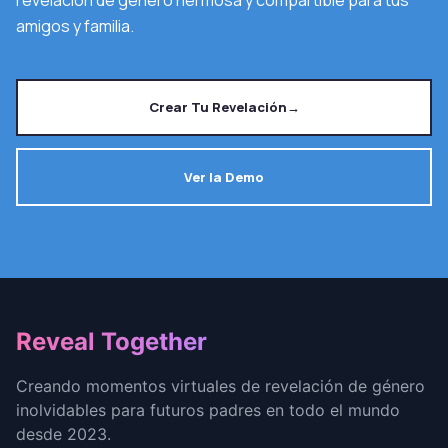
amigos y familia.
Crear Tu Revelación
→
Ver la Demo
Footer
Reveal Together
Creando momentos virtuales de revelación de género
inolvidables para futuros padres en todo el mundo
desde 2023.