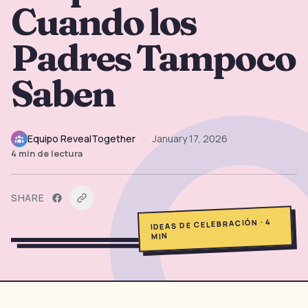
Cuando los
→
Herramientas Gratis
5
Padres Tampoco
→
Temas
12
Saben
Iniciar Sesión
Equipo RevealTogether
•
January 17, 2026
Comenzar
4
min de lectura
SHARE
🇪🇸
🇺🇸
🇫🇷
ES
EN
FR
4
·
IDEAS DE CELEBRACIÓN
MIN