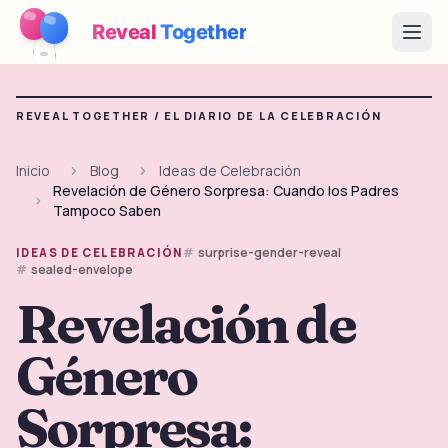
Reveal
Together
Open
Cómo Funciona
REVEAL TOGETHER /
EL DIARIO DE LA CELEBRACIÓN
Demo
Inicio
Blog
Ideas de Celebración
Revelación de Género Sorpresa: Cuando los Padres
Juegos
Tampoco Saben
Blog
surprise-gender-reveal
IDEAS DE CELEBRACIÓN
sealed-envelope
Precios
Revelación de
Género
Planear la fiesta
Juegos, imprimibles e ideas prácticas gratis
Sorpresa:
→
Kit imprimible gratis
Gratis