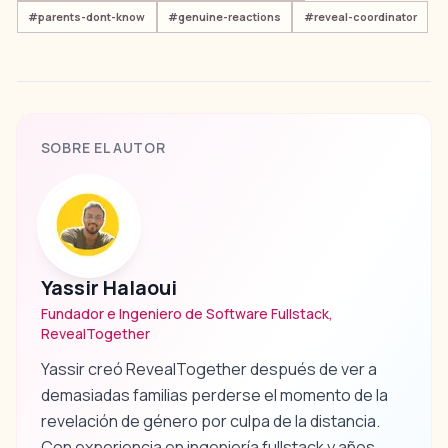
#
parents-dont-know
#
genuine-reactions
#
reveal-coordinator
SOBRE EL AUTOR
Yassir Halaoui
Fundador e Ingeniero de Software Fullstack,
RevealTogether
Yassir creó RevealTogether después de ver a
demasiadas familias perderse el momento de la
revelación de género por culpa de la distancia.
Con experiencia en ingeniería fullstack y años