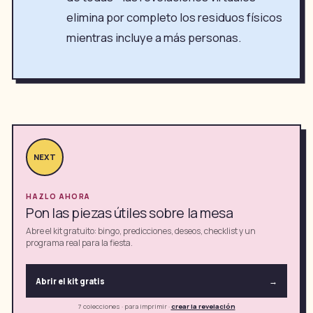
elimina por completo los residuos físicos
mientras incluye a más personas.
NEXT
HAZLO AHORA
Pon las piezas útiles sobre la mesa
Abre el kit gratuito: bingo, predicciones, deseos, checklist y un
programa real para la fiesta.
Abrir el kit gratis
→
7 colecciones · para imprimir
·
crear la revelación