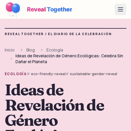
Reveal
Together
Open
Cómo Funciona
REVEAL TOGETHER /
EL DIARIO DE LA CELEBRACIÓN
Demo
Inicio
Blog
Ecología
Ideas de Revelación de Género Ecológicas: Celebra Sin
Juegos
Dañar el Planeta
Blog
eco-friendly-reveal
sustainable-gender-reveal
ECOLOGÍA
Ideas de
Precios
Revelación de
Planear la fiesta
Juegos, imprimibles e ideas prácticas gratis
Género
→
Kit imprimible gratis
Gratis