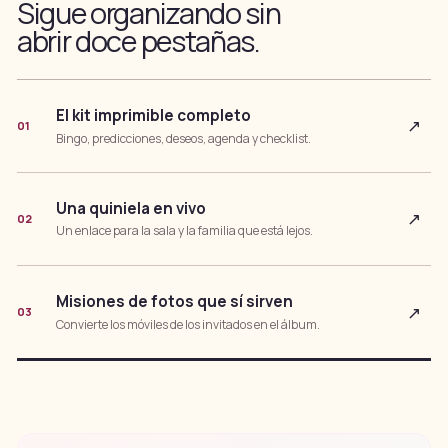
Sigue organizando sin
abrir doce pestañas.
El kit imprimible completo
↗
01
Bingo, predicciones, deseos, agenda y checklist.
Una quiniela en vivo
↗
02
Un enlace para la sala y la familia que está lejos.
Misiones de fotos que sí sirven
↗
03
Convierte los móviles de los invitados en el álbum.