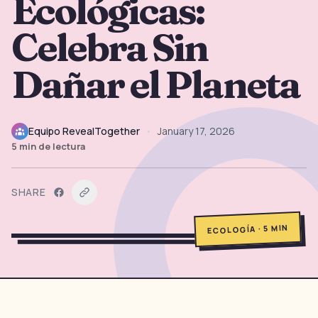
Ecológicas:
→
Herramientas Gratis
5
Celebra Sin
→
Temas
12
Dañar el Planeta
Iniciar Sesión
Equipo RevealTogether
•
January 17, 2026
5
min de lectura
Comenzar
SHARE
🇪🇸
🇺🇸
🇫🇷
ES
EN
FR
MIN
5
·
ECOLOGÍA